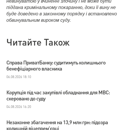
невинуватою у вчиненні злочину і не може бути
піддана кримінальному покаранню, доки її вину не
буде доведено в законному порядку і встановлено
обвинувальним вироком суду.
Читайте Також
Справа ПриватБанку: судитимуть колишнього
бенефіціарного власника
06.08.2026 18:10
Корупція під час закупівлі обладнання для МВС:
скеровано до суду
04.08.2026 16:20
Незаконне збагачення на 13,9 млн грн: підозра
колишній віцепрем’єрці