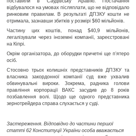
поставили в Саудівську Аравію. Постачання
відбувалося на умовах післяплати, що не відповідало
ринковим правилам. В результаті ДПЗКУ кошти не
отримала, зазнавши збитків у розмірі $60 мільйонів.
Частину цих коштів, понад $40,9 мільйонів,
легалізували через іноземні компанії, зареєстровані
на Кіпрі.
Окрім організатора, до оборудки причетні ще п'ятеро
осіб.
Стосовно трьох колишніх представників ДПЗКУ та
власника закордонної компанії суд вже ухвалив
обвинувальні вироки. Зокрема, радника голови
правління корпорації ВАКС засудив до 8 років
позбавлення волі. Щодо ще одного представника
зернотрейдера справа слухається у суді.
Застереження. Відповідно до частини першої
статті 62 Конституції України особа вважається