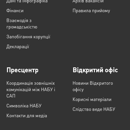
Дані та інфографіка
Архів вакансій
Фінанси
Правила прийому
Взаємодія з
громадськістю
Запобігання корупції
Декларації
Пресцентр
Відкритий офіс
Координація зовнішніх
Новини Відкритого
комунікацій між НАБУ і
офісу
САП
Корисні матеріали
Cимволіка НАБУ
Слідство веде НАБУ
Контакти для медіа