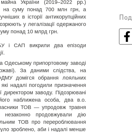
майна України (2019–2022 рр.)
і на суму понад 700 млн грн, а
Под
чніших в історії антикорупційних
ідозрюють у легалізації одержаного
уму понад 10 млрд грн.
БУ і САП викрили два епізоди
ії.
на Одеському припортовому заводі
ржаві). За даними слідства, на
ФДМУ домігся обрання лояльних
 які надалі погодили призначення
ії директором заводу. Підозрювані
ого наближена особа, два в.о.
ласники ТОВ — упродовж травня
 незаконно продовжували дію
рольним ТОВ про перероблювання
 було зроблено, аби і надалі менше