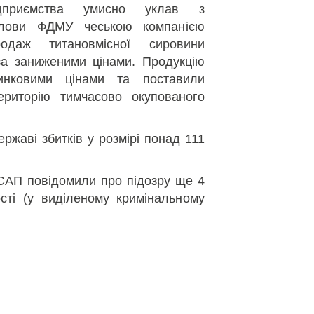
ідприємства умисно уклав з
олови ФДМУ чеською компанією
одаж титановмісної сировини
 за заниженими цінами. Продукцію
инковими цінами та поставили
риторію тимчасово окупованого
ржаві збитків у розмірі понад 111
САП повідомили про підозру ще 4
сті (у виділеному кримінальному