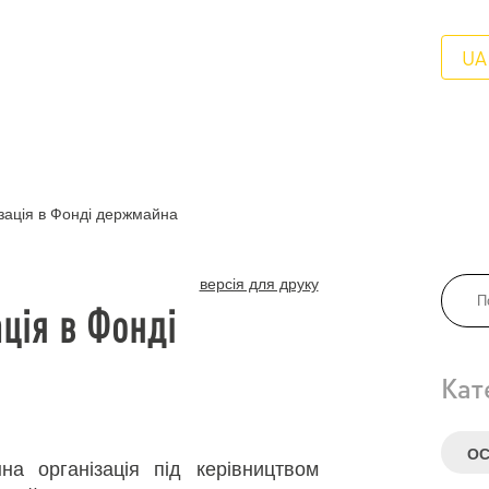
UA
зація в Фонді держмайна
версія для друку
ція в Фонді
Кат
ОС
на організація під керівництвом