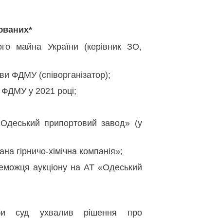
юваних*
го майна України (керівник ЗО,
ви ФДМУ (співорганізатор);
 ФДМУ у 2021 році;
«Одеський припортовий завод» (у
ана гірничо-хімічна компанія»;
еможця аукціону на АТ «Одеський
би суд ухвалив рішення про