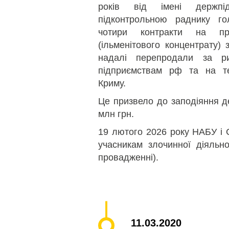
років від імені держп
підконтрольною раднику г
чотири контракти на пр
(ільменітового концентрату)
надалі перепродали за р
підприємствам рф та на те
Криму.
Це призвело до заподіяння де
млн грн.
19 лютого 2026 року НАБУ і 
учасникам злочинної діяльно
провадженні).
11.03.2020