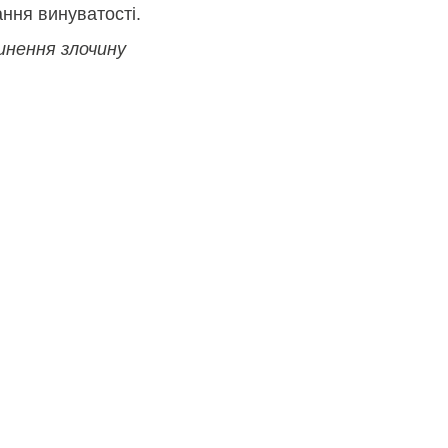
ння винуватості.
инення злочину