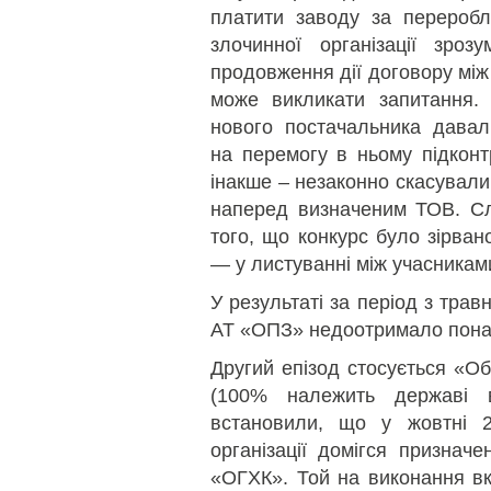
платити заводу за перероб
злочинної організації зроз
продовження дії договору мі
може викликати запитання. 
нового постачальника давал
на перемогу в ньому підконт
інакше – незаконно скасували
наперед визначеним ТОВ. Слі
того, що конкурс було зірва
— у листуванні між учасниками
У результаті за період з тра
АТ «ОПЗ» недоотримало понад
Другий епізод стосується «Об’
(100% належить державі
встановили, що у жовтні 2
організації домігся признач
«ОГХК». Той на виконання вк