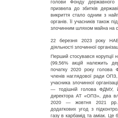
голови Фонду державного 
призвела до збитків держав
викриття стало одним з найгу
органів. Її учасників також п
злочинним шляхом майна на с
22 березня 2023 року НА
діяльності злочинної організац
Перший стосувався корупції 
(99,56% акцій належить де
початку 2020 року голова 
членів наглядової ради ОПЗ,
учасника злочинної організац
— тодішній голова ФДМУ, й
директора АТ «ОПЗ», два в
2020 — жовтня 2021 рр.
додаткових угод з підконт
газу в карбамід та аміак. Це