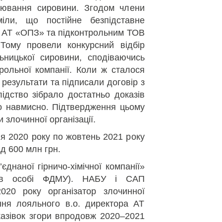
лювання сировини. Згодом члени
уміли, що постійне безпідставне
ж АТ «ОПЗ» та підконтрольним ТОВ
Тому провели конкурсний відбір
ьницької сировини, сподіваючись
рольної компанії. Коли ж сталося
 результати та підписали договір з
дство зібрало достатньо доказів
но навмисно. Підтвердження цьому
 злочинної організації.
вня 2020 року по жовтень 2021 року
 600 млн грн.
єднаної гірничо-хімічної компанії»
 в особі ФДМУ). НАБУ і САП
020 року організатор злочинної
ення лояльного в.о. директора АТ
азівок згори впродовж 2020–2021