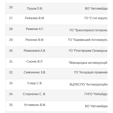
26.
Пушак О.В.
ВО "Автомайдан"
27.
Рибалкін В.М.
ГО "Стоп корупції"
28.
Риженко К.Г.
ГО "Трансперенсі Інтернешнл 
29.
Рисенко В.М.
ГО "Харківський Антикорупційн
30.
Романюков А.В.
ГО "Платформа Громадський 
31.
Саєнко В.Л.
"Міжнародна антикорупційна 
32.
Симоненко З.В.
ГО "Асоціація правників Ук
33.
Сокур С.В.
ВЦПКСПО "Антикорупційна іні
34.
Стерненко С. В.
ГНГО "Небайдужі"
35.
Устименко В.М.
ВО "Автомайдан"