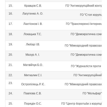
15.
Кравцов С.В.
ГО "Антикорупційний контроль
16.
Лагутенко А. О.
ГО "Стоп корупції"
17.
Лахтіонов І. В.
ГО "Трансперенсі Інтернешнл 
18.
Локацька Т.С.
ГО "Демократична сокира 
19.
Любар І.В.
ГО "Міжнародний правозахисн
20.
Мазур А. І.
ГО "Демократична сокира 
21.
Матвійчук Б.О.
ГО "Журналісти проти кору
22.
Миткалик С.І.
ГО "Антикорупційний шт
23.
Остропілець Р. Є.
ГО "Міжнародний правозахисн
24.
Павлова С.В.
ГО "Мольфар"
25.
Порядін О.С.
ГО "Центр боротьби з корупцією 