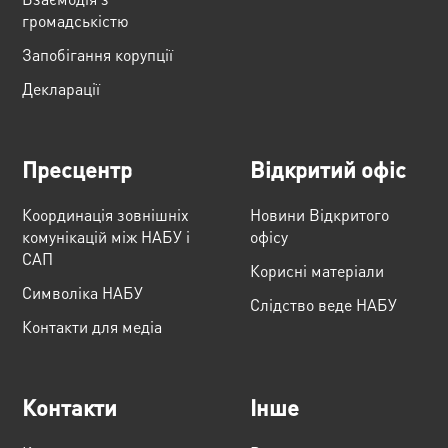
громадськістю
Запобігання корупції
Декларації
Пресцентр
Відкритий офіс
Координація зовнішніх
Новини Відкритого
комунікацій між НАБУ і
офісу
САП
Корисні матеріали
Cимволіка НАБУ
Слідство веде НАБУ
Контакти для медіа
Контакти
Інше