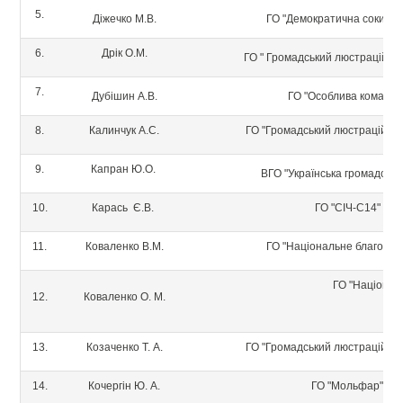
5.
Діжечко М.В.
ГО "Демократична сокира 
6.
Дрік О.М.
ГО " Громадський люстраційний
7.
Дубішин А.В.
ГО "Особлива команда
8.
Калинчук А.С.
ГО "Громадський люстраційний
9.
Капран Ю.О.
ВГО "Українська громадська
10.
Карась Є.В.
ГО "СІЧ-С14"
11.
Коваленко В.М.
ГО "Національне благо Укр
ГО "Націонал
12.
Коваленко О. М.
13.
Козаченко Т. А.
ГО "Громадський люстраційний
14.
Кочергін Ю. А.
ГО "Мольфар"