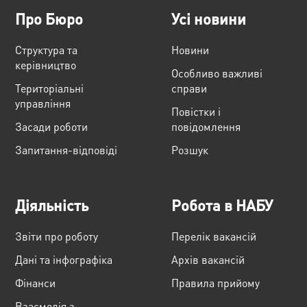
Про Бюро
Усі новини
Структура та
Новини
керівництво
Особливо важливі
Територіальні
справи
управління
Повістки і
Засади роботи
повідомлення
Запитання-відповіді
Розшук
Діяльність
Робота в НАБУ
Звіти про роботу
Перелік вакансій
Дані та інфографіка
Архів вакансій
Фінанси
Правила прийому
Взаємодія з