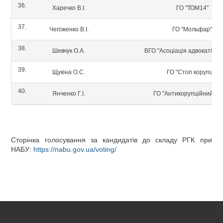
36.
Харечко В.І.
ГО "ТОМ14"
37.
Чепіженко В.І.
ГО "Мольфар"
38.
Шевчук О.А.
ВГО "Асоціація адвокатів Ук
39.
Щукіна О.С.
ГО "Стоп корупції"
40.
Янченко Г.І.
ГО "Антикорупційний шт
Сторінка голосування за кандидатів до складу РГК при
НАБУ:
https://nabu.gov.ua/voting/