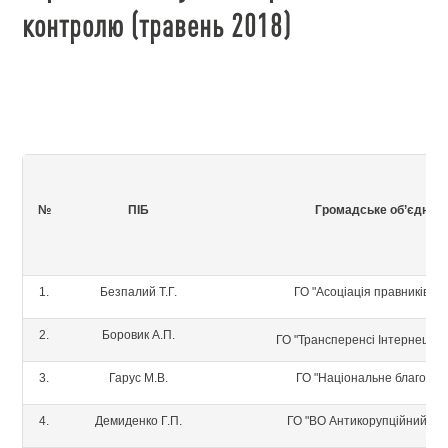
контролю (травень 2018)
№
ПІБ
Громадське об
’
єднан
1.
Безпалий Т.Г.
ГО "Асоціація правників Ук
2.
Боровик А.П.
ГО "Трансперенсі Інтернешнл 
3.
Гарус М.В.
ГО "Національне благо Укр
4.
Демиденко Г.П.
ГО "ВО Антикорупційний бл