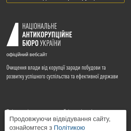
офіційний вебсайт
Очищення влади від корупції заради побудови та
розвитку успішного суспільства та ефективної держави
Всі матеріали на цьому сайті розміщені на умовах
ліцензії
Creative Commons Attribution-NonCommercial-
Продовжуючи відвідування сайту,
NoDerivatives 4.0 International
. Використання будь-
ознайомтеся з
Політикою
яких матеріалів, розміщених на сайті, дозволяється