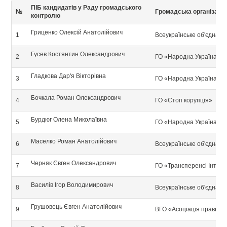
ПІБ кандидатів у Раду громадського
№
Громадська організація
контролю
Гриценко Олексій Анатолійович
1
Всеукраїнське об'єдна
Гусев Костянтин Олександрович
2
ГО «Народна Україна»
Гладкова Дар'я Вікторівна
3
ГО «Народна Україна»
Бочкала Роман Олександрович
4
ГО «Стоп корупція»
Бурдюг Олена Миколаївна
5
ГО «Народна Україна»
Маселко Роман Анатолійович
6
Всеукраїнське об'єдна
Черняк Євген Олександрович
7
ГО «Трансперенсі Інтер
Василів Ігор Володимирович
8
Всеукраїнське об'єдна
Грушовець Євген Анатолійович
9
ВГО «Асоціація правникі