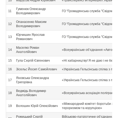
10
Марусов Андрій Юрійович
«Трансперенсі Інтернешнл Україна»
Гуменюк Олександр
11
ГО "Громадянська служба "Свідомо"
Володимирович
Опанасенко Максим
12
ГО "Громадянська служба "Свідомо"
Володимирович
Юрчишин Ярослав
13
ГО "Громадянська служба "Свідомо"
Романович
Маселко Роман
14
«Всеукраїнське об’єднання «Автома
Анатолійович
15
Гула Сергій Євгенович
«Ні хабарництву! Я не даю і не беру 
16
Зісельс Йосип Самойлович
«Українська Гельсінська спілка з пр
Яновська Олександра
17
«Українська Гельсінська спілка з пр
Григорівна
Ведмідь Володимир
18
«Всеукраїнська асоціація поліграфол
Анатолійович
«Міжнародний комітет боротьби з ор
19
Волошин Юрій Олексійович
тероризмом та корупцією»
Ружицький Сергій
Військово-патріотичне об’єднання уч