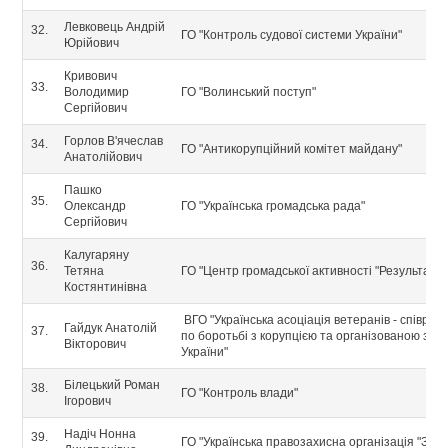
Левковець Андрій
32.
ГО "Контроль судової системи України"
Юрійович
Кривович
33.
Володимир
ГО "Волинський поступ"
Сергійович
Горлов В'ячеслав
34.
ГО "Антикорупційний комітет майдану"
Анатолійович
Пашко
35.
Олександр
ГО "Українська громадська рада"
Сергійович
Калугаряну
36.
Тетяна
ГО "Центр громадської активності "Результат"
Костянтинівна
ВГО "Українська асоціація ветеранів - співробі
Гайдук Анатолій
37.
по боротьбі з корупцією та організованою зло
Вікторович
України"
Білецький Роман
38.
ГО "Контроль влади"
Ігорович
Надіч Нонна
39.
ГО "Українська правозахисна організація "Зак