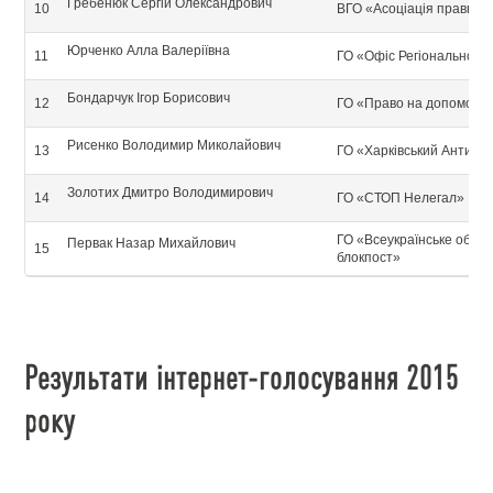
Гребенюк Сергій Олександрович
10
ВГО «Асоціація правникі
Юрченко Алла Валеріївна
11
ГО «Офіс Регіонального 
Бондарчук Ігор Борисович
12
ГО «Право на допомогу»
Рисенко Володимир Миколайович
13
ГО «Харківський Антико
Золотих Дмитро Володимирович
14
ГО «СТОП Нелегал»
ГО «Всеукраїнське об'є
Первак Назар Михайлович
15
блокпост»
Результати інтернет-голосування 2015
року