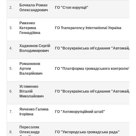
Бочкала Роман
2.
ГО "Стоп корупції"
Олександрович
Риженко
3.
Катерина
ГО Transparency International Україна
Геннадіївна
Хаджинов Сергій
4.
ГО "Всеукраїнська об'єднання "Автомайдан
Володимирович
Романюков
5.
Артем
ГО "Платформа громадського контролю"
Валерійович
Устименко
6.
Віталій
ГО "Всеукраїнська об'єднання "Автомайдан
Миколайович
Янченко Галина
7.
ГО "Антикорупційний штаб"
Ігорівна
Пересоляк
8.
Олександр
ГО "Ужгородська громадська рада"