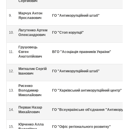
Сергійович
Марчук Антон
9.
ГО "Антикорупційний штаб"
Ярославович
Лагутенко Артем
10.
ГО "Стоп корупції"
Олександрович
Грушовець
11.
Євген
ВГО "Асоціація правників України"
Анатолійович
Миткалик Сергій
12.
ГО "Антикорупційний штаб"
Іванович
Рисенко
13.
Володимир
ГО "Харківський антикорупційний центр"
Миколайович
Первак Назар
14.
ГО "Всеукраїнське об'єднання "Антикорупці
Михайлович
Юрченко Алла
15.
ГО "Офіс регіонального розвитку"