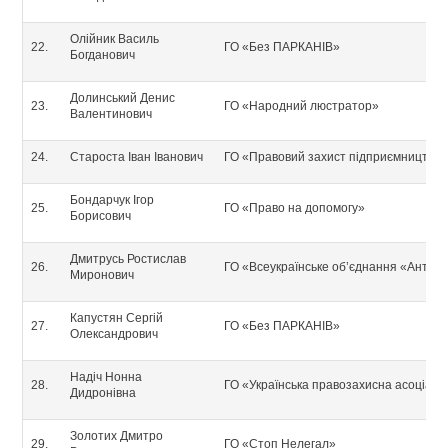
Олійник Василь
ГО «Без ПАРКАНІВ»
Богданович
Долинський Денис
ГО «Народний люстратор»
Валентинович
Староста Іван Іванович
ГО «Правовий захист підприємництва
Бондарчук Ігор
ГО «Право на допомогу»
Борисович
Дмитрусь Ростислав
ГО «Всеукраїнське об’єднання «Антик
Миронович
Капустян Сергій
ГО «Без ПАРКАНІВ»
Олександрович
Надіч Нонна
ГО «Українська правозахисна асоціаці
Дидронівна
Золотих Дмитро
ГО «Стоп Нелегал»