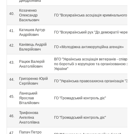
Диндронівна
Козаченко
40.
Олександр
ГО "Всеукраїнська асоціація кримінального пр
Васильович
Катишев Артур
41.
ГО "Всеукраїнський рух "До демократії через п
Андрійович
Канівець Андрій
42.
ГО «Молодіжна антикорупційна агенція»
Валерійович
ВГО "Українська асоціація ветеранів - співробі
Рацюк Валерій
43.
по боротьбі з корупцією та організованою зло
Анатолійович
України"
Григоренко Юрій
44.
ГО "Українська правозахисна організація "Зако
Сергійович
Ланецький
45.
Ярослав
ГО "Громадський контроль діє"
Віталійович
Трифонова
46.
Ангеліна
ГО "Громадський контроль діє"
Анатоліївна
Папач Петро
47.