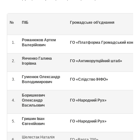
№
ПІБ
Громадське об
’
єднання
Романюков Артем
ГО «Платформа Громадський контро
Валерійович
Янченко Галина
ГО «Антикорупційний штаб»
Ігорівна
Гуменюк Олександр
ГО «Слідство ІНФО»
Володимирович
Боришкевич
Олександр
ГО «Народний Рух»
Васильович
Гришин Іван
ГО «Народний Рух»
Євгенійович
Шелестак Наталія
ГО «Варта 700»