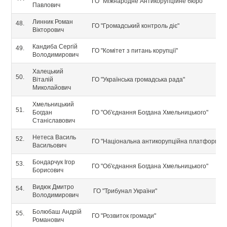
ГО "Міжнародне Антикорупційне бюро"
Павлович
Линник Роман
48.
ГО "Громадський контроль діє"
Вікторович
Кандиба Сергій
49.
ГО "Комітет з питань корупції"
Володимирович
Халецький
50.
Віталій
ГО "Українська громадська рада"
Миколайович
Хмельницький
51.
Богдан
ГО "Об'єднання Богдана Хмельницького"
Станіславович
Нетеса Василь
52.
ГО "Національна антикорупційна платформа"
Васильович
Бондарчук Ігор
53.
ГО "Об'єднання Богдана Хмельницького"
Борисович
Видюк Дмитро
54.
ГО "Трибунал України"
Володимирович
Болюбаш Андрій
55.
ГО "Розвиток громади"
Романович