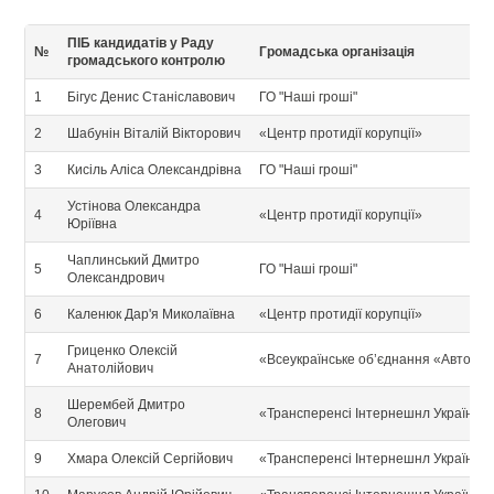
ПІБ кандидатів у Раду
№
Громадська організація
громадського контролю
1
Бігус Денис Станіславович
ГО "Наші гроші"
2
Шабунін Віталій Вікторович
«Центр протидії корупції»
3
Кисіль Аліса Олександрівна
ГО "Наші гроші"
Устінова Олександра
4
«Центр протидії корупції»
Юріївна
Чаплинський Дмитро
5
ГО "Наші гроші"
Олександрович
6
Каленюк Дар'я Миколаївна
«Центр протидії корупції»
Гриценко Олексій
7
«Всеукраїнське об’єднання «Автома
Анатолійович
Шерембей Дмитро
8
«Трансперенсі Інтернешнл Україна»
Олегович
9
Хмара Олексій Сергійович
«Трансперенсі Інтернешнл Україна»