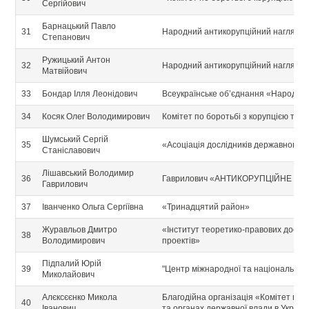
Сергійович
Барнацький Павло
31
Народний антикорупційний нагляд
Степанович
Ружицький Антон
32
Народний антикорупційний нагляд
Матвійович
33
Бондар Ілля Леонідович
Всеукраїнське об’єднання «Народна
34
Косяк Олег Володимирович
Комітет по боротьбі з корупцією та
Шумський Сергій
35
«Асоціація дослідників державного 
Станіславович
Лішавський Володимир
36
Гаврилович «АНТИКОРУПЦІЙНЕ БЮР
Гаврилович
37
Іванченко Ольга Сергіївна
«Тринадцятий район»
Журавльов Дмитро
«Інститут теоретико-правових дослід
38
Володимирович
проектів»
Підпалий Юрій
39
"Центр міжнародної та національної 
Миколайович
Алєксєєнко Микола
Благодійна організація «Комітет по бо
40
Іванович
та органах державної влади в Україні