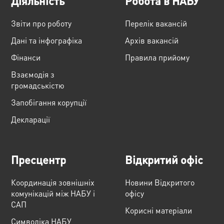
Діяльність
Робота в НАБУ
Звіти про роботу
Перелік вакансій
Дані та інфографіка
Архів вакансій
Фінанси
Правила прийому
Взаємодія з
громадськістю
Запобігання корупції
Декларації
Пресцентр
Відкритий офіс
Координація зовнішніх
Новини Відкритого
комунікацій між НАБУ і
офісу
САП
Корисні матеріали
Cимволіка НАБУ