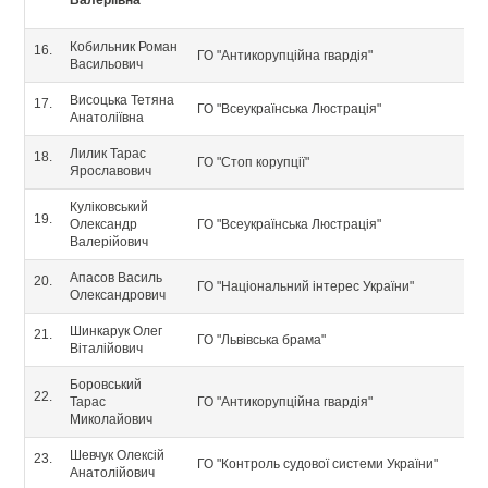
Валеріївна
Кобильник Роман
16.
ГО "Антикорупційна гвардія"
Васильович
Висоцька Тетяна
17.
ГО "Всеукраїнська Люстрація"
Анатоліївна
Лилик Тарас
18.
ГО "Стоп корупції"
Ярославович
Куліковський
19.
Олександр
ГО "Всеукраїнська Люстрація"
Валерійович
Апасов Василь
20.
ГО "Національний інтерес України"
Олександрович
Шинкарук Олег
21.
ГО "Львівська брама"
Віталійович
Боровський
22.
Тарас
ГО "Антикорупційна гвардія"
Миколайович
Шевчук Олексій
23.
ГО "Контроль судової системи України"
Анатолійович