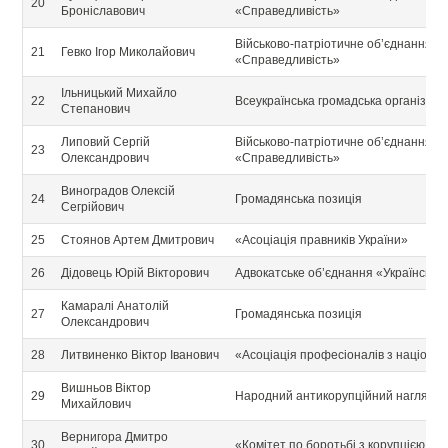
20
Броніславович
«Справедливість»
Військово-патріотичне об’єднання уч
21
Гевко Ігор Миколайович
«Справедливість»
Ільницький Михайло
22
Всеукраїнська громадська організаці
Степанович
Липовий Сергій
Військово-патріотичне об’єднання уч
23
Олександрович
«Справедливість»
Виноградов Олексій
24
Громадянська позиція
Сегрійович
25
Стоянов Артем Дмитрович
«Асоціація правників України»
26
Дідовець Юрій Вікторович
Адвокатське об’єднання «Українськи
Камаралі Анатолій
27
Громадянська позиція
Олександрович
28
Литвиненко Віктор Іванович
«Асоціація професіоналів з націона
Вишньов Віктор
29
Народний антикорупційний нагляд
Михайлович
Вернигора Дмитро
30
«Комітет по боротьбі з корупцією т