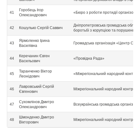
Горобець Ігор
41
«Бюро з роботи протидії організовані
Олександрович
Дніпропетровська громадська обласн
42
Кошулько Сергій Саввич
боротьбі з корупцією та порушення
Ярмоленко Ірина
43
Громадська організація «Центр Сусп
Василівна
Керечанин Євген
44
«Провідна Рада»
Васильович
Таранченко Віктор
45
«Міжрегіональний народний контрол
Леонідович
Лавровський Сергій
46
Міжрегіональний народний контроль
Євгенович
Сухомлінов Дмитро
47
Всеукраїнська громадська організаці
Олександрович
Шмонденко Дмитро
48
Міжрегіональний народний контроль
Вікторович