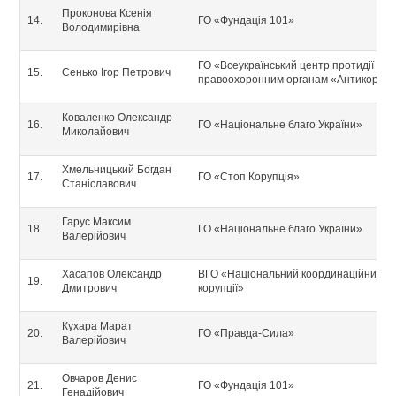
Проконова Ксенія
ГО «Фундація 101»
Володимирівна
ГО «Всеукраїнський центр протидії кор
Сенько Ігор Петрович
правоохоронним органам «Антикорупці
Коваленко Олександр
ГО «Національне благо України»
Миколайович
Хмельницький Богдан
ГО «Стоп Корупція»
Станіславович
Гарус Максим
ГО «Національне благо України»
Валерійович
Хасапов Олександр
ВГО «Національний координаційний Ко
Дмитрович
корупції»
Кухара Марат
ГО «Правда-Сила»
Валерійович
Овчаров Денис
ГО «Фундація 101»
Генадійович