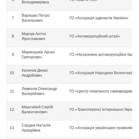
Володимирівна
Варишко Петро
ГО «Асоціація адвокатів України»
Васильович
Марчук Антон
ГО «Антикорупційний штаб»
Ярославович
Маринушкін Арсен
ГО «Незалежне антикорупційне бюро 
Григорович
Калачов Денис
ГО «Асоціація Народних Волонтерів У
Андрійович
Лемєнов Олександр
ГО «Центр локального самоврядуванн
Валерійович
Маштабей Сергій
ГО «Трансперенсі Інтернешнл Україна
Валентинович
Сердюк Наталія
ГО «Асоціація українських правників»
Аркадіївна