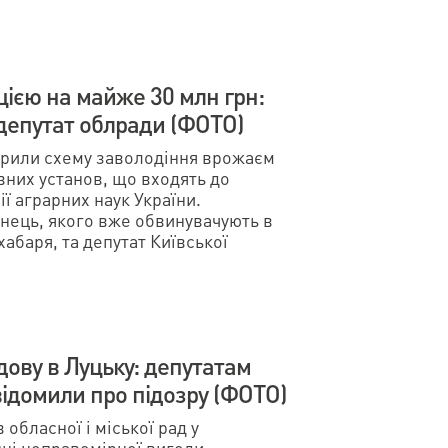
ією на майже 30 млн грн:
депутат облради (ФОТО)
крили схему заволодіння врожаєм
вних установ, що входять до
ї аграрних наук України.
нець, якого вже обвинувачують в
хабаря, та депутат Київської
дову в Луцьку: депутатам
овідомили про підозру (ФОТО)
обласної і міської рад у
ні неправомірної вигоди.