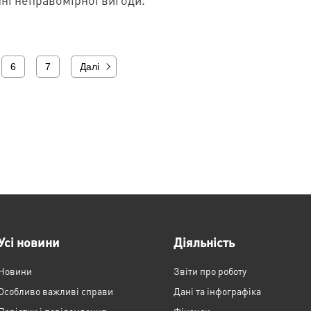
6
7
Далі
Усі новини
Діяльність
Новини
Звіти про роботу
Особливо важливі справи
Дані та інфографіка