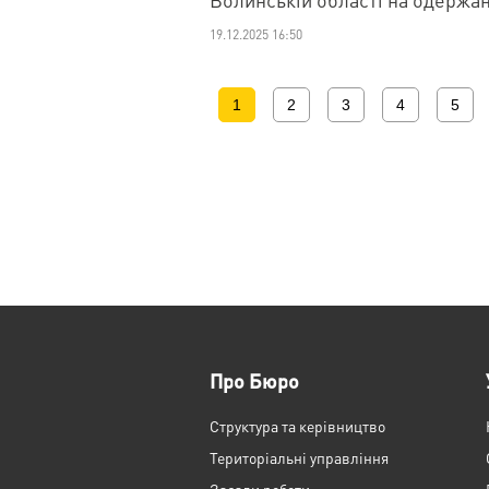
19.12.2025 16:50
1
2
3
4
5
Про Бюро
Структура та керівництво
Територіальні управління