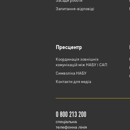
Засади роботи
Запитання-відповіді
Пресцентр
Координація зовнішніх
комунікацій між НАБУ і САП
Cимволіка НАБУ
Контакти для медіа
0 800 213 200
cпеціальна
телефонна лінія