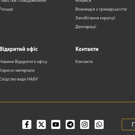
Повістки і повідомлення
Фінанси
Розшук
Взаємодія з громадськістю
Запобігання корупції
Декларації
Відкритий офіс
Контакти
Новини Відкритого офісу
Контакти
Корисні матеріали
Слідство веде НАБУ
П