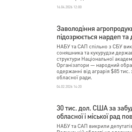
16.04.2026 12:00
Заволодіння агропродукц
підозрюється нардеп та 
НАБУ та САП спільно з СБУ ви
соняшника та кукурудзи держа
структури Національної академі
Організатори — народний обра
одержанні від аграрія $85 тис. 
обласної ради.
04.02.2026 14:20
30 тис. дол. США за забу
обласної і міської рад п
НАБУ та САП викрили депутатів 
Волинській області на одержан