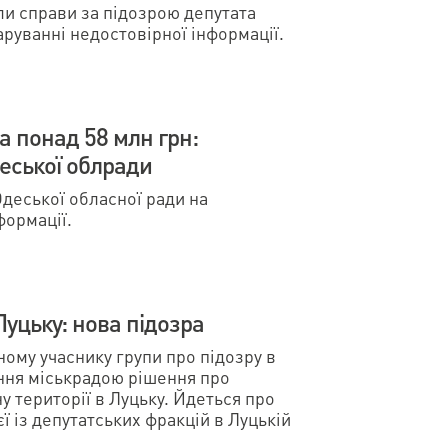
и справи за підозрою депутата
аруванні недостовірної інформації.
 понад 58 млн грн:
еської облради
деської обласної ради на
формації.
Луцьку: нова підозра
ому учаснику групи про підозру в
ення міськрадою рішення про
 території в Луцьку. Йдеться про
єї із депутатських фракцій в Луцькій