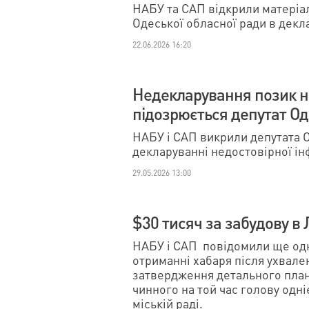
НАБУ та САП відкрили матеріал
Одеської обласної ради в декл
22.06.2026 16:20
Недекларування позик на
підозрюється депутат Од
НАБУ і САП викрили депутата О
декларуванні недостовірної ін
29.05.2026 13:00
$30 тисяч за забудову в 
НАБУ і САП повідомили ще одн
отриманні хабаря після ухвал
затвердження детального плану
чинного на той час голову одні
міській раді.