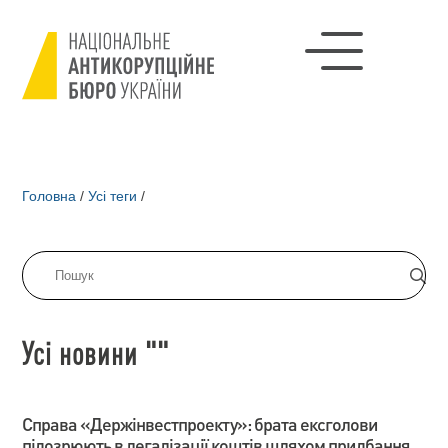
Головна
/
Усі теги
/
Усі новини ""
Справа «Держінвестпроекту»: брата ексголови
підозрюють в легалізації коштів шляхом придбання