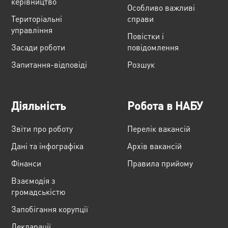
керівництво
Особливо важливі
Територіальні
справи
управління
Повістки і
Засади роботи
повідомлення
Запитання-відповіді
Розшук
Діяльність
Робота в НАБУ
Звіти про роботу
Перелік вакансій
Дані та інфографіка
Архів вакансій
Фінанси
Правила прийому
Взаємодія з
громадськістю
Запобігання корупції
Декларації