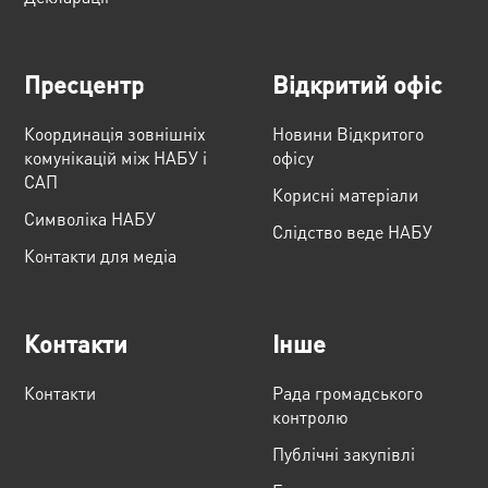
Пресцентр
Відкритий офіс
Координація зовнішніх
Новини Відкритого
комунікацій між НАБУ і
офісу
САП
Корисні матеріали
Cимволіка НАБУ
Слідство веде НАБУ
Контакти для медіа
Контакти
Інше
Контакти
Рада громадського
контролю
Публічні закупівлі