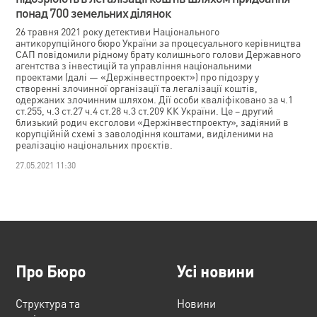
понад 700 земельних ділянок
26 травня 2021 року детективи Національного
антикорупційного бюро України за процесуального керівництва
САП повідомили рідному брату колишнього голови Державного
агентства з інвестицій та управління національними
проектами (далі — «Держінвестпроект») про підозру у
створенні злочинної організації та легалізації коштів,
одержаних злочинним шляхом. Дії особи кваліфіковано за ч.1
ст.255, ч.3 ст.27 ч.4 ст.28 ч.3 ст.209 КК України. Це – другий
близький родич ексголови «Держінвестпроекту», задіяний в
корупційній схемі з заволодіння коштами, виділеними на
реалізацію національних проєктів.
27.05.2021 11:30
Про Бюро
Усі новини
Структура та
Новини