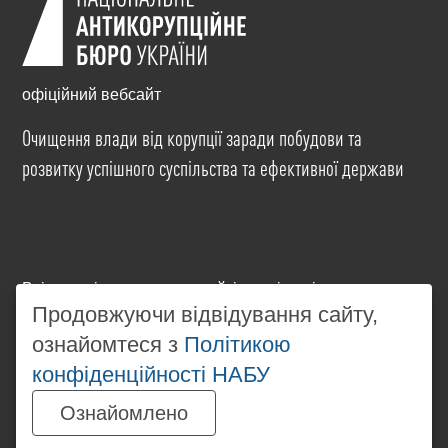
офіційний вебсайт
Очищення влади від корупції заради побудови та
розвитку успішного суспільства та ефективної держави
Всі матеріали на цьому сайті розміщені на умовах
ліцензії
Creative Commons Attribution-NonCommercial-
Продовжуючи відвідування сайту,
NoDerivatives 4.0 International
. Використання будь-
ознайомтеся з
Політикою
яких матеріалів, розміщених на сайті, дозволяється
конфіденційності НАБУ
за умови посилання на
www.nabu.gov.ua
в
незалежності від повного або часткового
Ознайомлено
використання матеріалів.