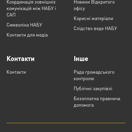
Координація зовнішніх
Новини Відкритого
комунікацій між НАБУ і
офісу
САП
Корисні матеріали
Cимволіка НАБУ
Слідство веде НАБУ
Контакти для медіа
Контакти
Інше
Контакти
Рада громадського
контролю
Публічні закупівлі
Безоплатна правнича
допомога