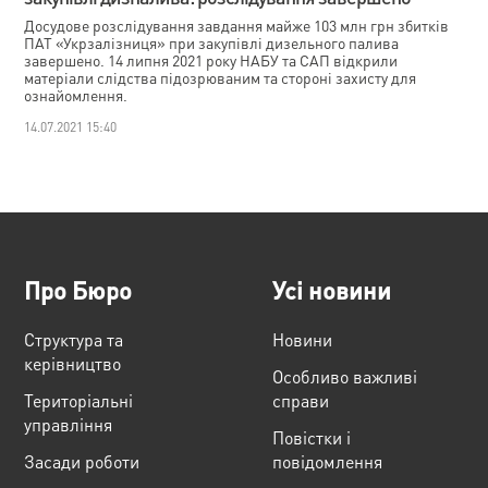
Досудове розслідування завдання майже 103 млн грн збитків
ПАТ «Укрзалізниця» при закупівлі дизельного палива
завершено. 14 липня 2021 року НАБУ та САП відкрили
матеріали слідства підозрюваним та стороні захисту для
ознайомлення.
14.07.2021 15:40
Про Бюро
Усі новини
Структура та
Новини
керівництво
Особливо важливі
Територіальні
справи
управління
Повістки і
Засади роботи
повідомлення