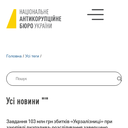
Головна
/
Усі теги
/
Усі новини ""
Завдання 103 млн грн збитків «Укрзалізниці» при
закупівлі дизпалива: розслідування завершено