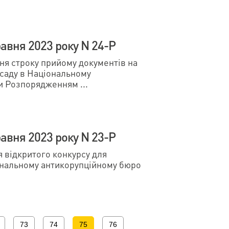
авня 2023 року N 24-Р
 строку прийому документів на
осаду в Національному
и Розпорядженням ...
авня 2023 року N 23-Р
відкритого конкурсу для
ональному антикорупційному бюро
73
74
75
76