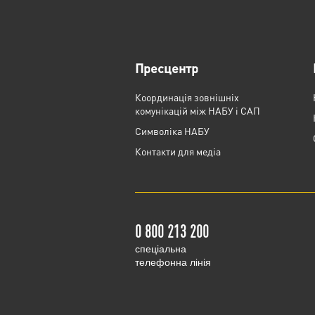
Пресцентр
Координація зовнішніх
комунікацій між НАБУ і САП
Cимволіка НАБУ
Контакти для медіа
0 800 213 200
cпеціальна
телефонна лінія