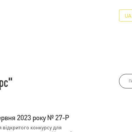
UA
рс"
ервня 2023 року № 27-Р
відкритого конкурсу для