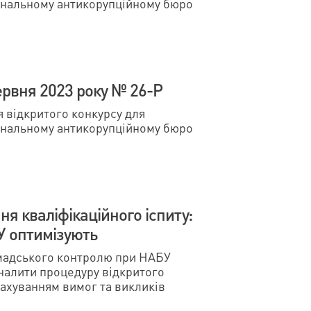
ональному антикорупційному бюро
ервня 2023 року № 26-Р
відкритого конкурсу для
ональному антикорупційному бюро
я кваліфікаційного іспиту:
У оптимізують
мадського контролю при НАБУ
налити процедуру відкритого
рахуванням вимог та викликів