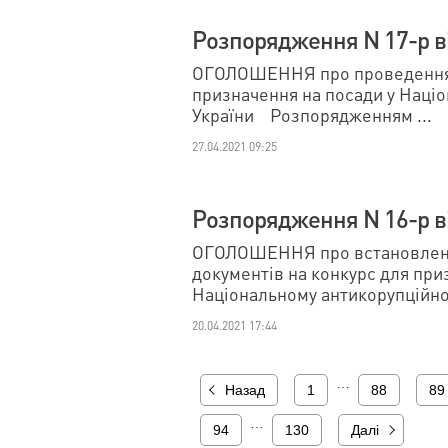
Розпорядження N 17-р ві
ОГОЛОШЕННЯ про проведення 
призначення на посади у Наці
України Розпорядженням ...
27.04.2021 09:25
Розпорядження N 16-р ві
ОГОЛОШЕННЯ про встановленн
документів на конкурс для при
Національному антикорупційном
20.04.2021 17:44
…
Назад
1
88
89
…
94
130
Далі