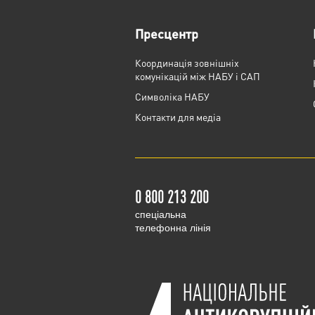
Пресцентр
Координація зовнішніх
комунікацій між НАБУ і САП
Cимволіка НАБУ
Контакти для медіа
0 800 213 200
cпеціальна
телефонна лінія