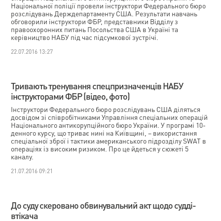
Національної поліції провели інструктори Федерального бюро
розслідувань Держдепартаменту США. Результати навчань
обговорили інструктори ФБР, представники Відділу з
правоохоронних питань Посольства США в Україні та
керівництво НАБУ під час підсумкової зустрічі.
22.07.2016 13:27
Тривають тренування спецпризначенців НАБУ
інструкторами ФБР (відео, фото)
Інструктори Федерального бюро розслідувань США діляться
досвідом зі співробітниками Управління спеціальних операцій
Національного антикорупційного бюро України. У програмі 10-
денного курсу, що триває нині на Київщині, – використання
спеціальної зброї і тактики американського підрозділу SWAT в
операціях із високим ризиком. Про це йдеться у сюжеті 5
каналу.
21.07.2016 09:21
До суду скеровано обвинувальний акт щодо судді-
втікача