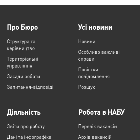
Про Бюро
Усі новини
Структура та
Новини
керівництво
Особливо важливі
Територіальні
справи
управління
Повістки і
Засади роботи
повідомлення
Запитання-відповіді
Розшук
Діяльність
Робота в НАБУ
Звіти про роботу
Перелік вакансій
Дані та інфографіка
Архів вакансій