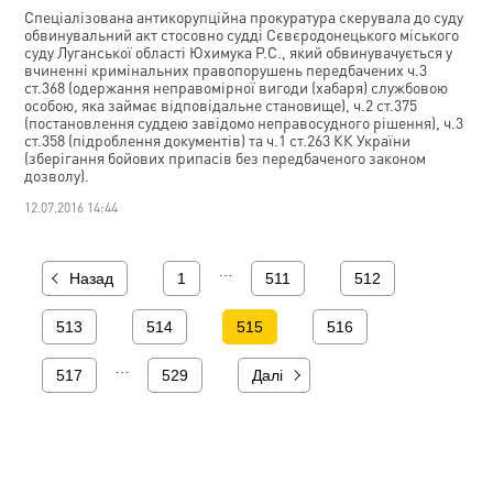
Спеціалізована антикорупційна прокуратура скерувала до суду
обвинувальний акт стосовно судді Сєвєродонецького міського
суду Луганської області Юхимука Р.С., який обвинувачується у
вчиненні кримінальних правопорушень передбачених ч.3
ст.368 (одержання неправомірної вигоди (хабаря) службовою
особою, яка займає відповідальне становище), ч.2 ст.375
(постановлення суддею завідомо неправосудного рішення), ч.3
ст.358 (підроблення документів) та ч.1 ст.263 КК України
(зберігання бойових припасів без передбаченого законом
дозволу).
12.07.2016 14:44
…
Назад
1
511
512
513
514
515
516
…
517
529
Далі