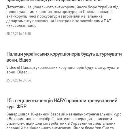
Детективи Національного антикорупційного бюро України під
процесуальним керівництвом прокурорів Спеціалізованої
антикорупційної прокуратури затримали начальника
департаменту планування і контролю за закупівлями ПАТ
«Укрзалізниця».
25.07.2016 16:30
Палаци українських корупціонерів будуть штурмувати
вони. Відео
Video of Палаци українських корупціонерів будуть штурмувати
вони. Відео ...
25.07.2016 09:54
15 спецпризначенців НАБУ пройшли тренувальний
курс ФБР
Завершився 10-денний базовий навчально-тренувальний курс
«Використання спецзброї і тактики в операціях з високим
ризиком», який для співробітників Управління спеціальних
операцій Національного антикорупційного бюро України та