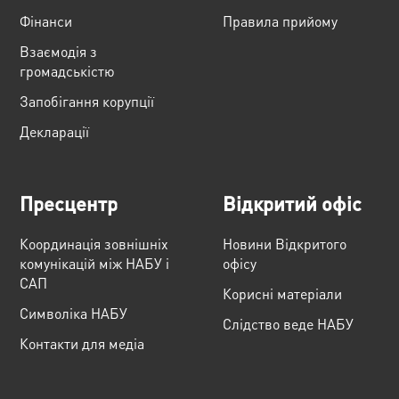
Фінанси
Правила прийому
Взаємодія з
громадськістю
Запобігання корупції
Декларації
Пресцентр
Відкритий офіс
Координація зовнішніх
Новини Відкритого
комунікацій між НАБУ і
офісу
САП
Корисні матеріали
Cимволіка НАБУ
Слідство веде НАБУ
Контакти для медіа