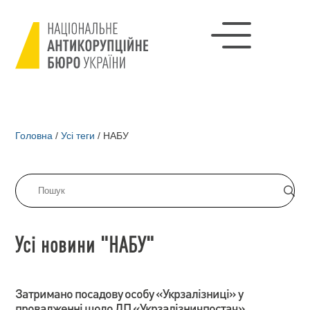
Головна
/
Усі теги
/
НАБУ
Усі новини "НАБУ"
Затримано посадову особу «Укрзалізниці» у
провадженні щодо ДП «Укрзалізничпостач»