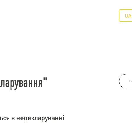
UA
кларування"
ься в недекларуванні