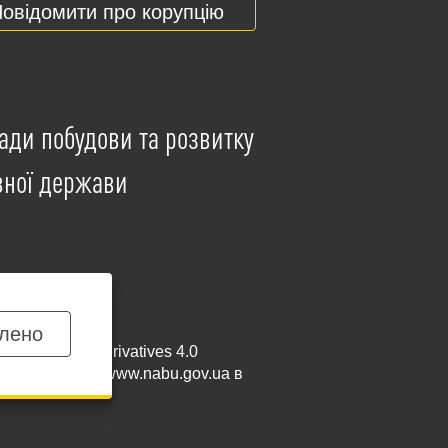
овідомити про корупцію
ади побудови та розвитку
вної держави
лено
mmercial-NoDerivatives 4.0
и посилання на
www.nabu.gov.ua
в