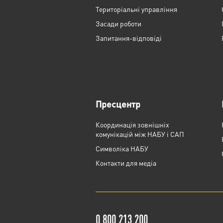
Територіальні управління
Засади роботи
Запитання-відповіді
Пресцентр
Координація зовнішніх
комунікацій між НАБУ і САП
Cимволіка НАБУ
Контакти для медіа
0 800 213 200