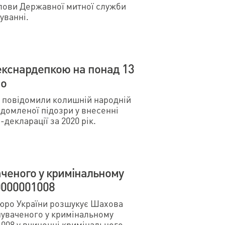
олови Державної митної служби
уванні.
кснардепкою на понад 13
но
П повідомили колишній народній
ідомленої підозри у внесенні
декларації за 2020 рік.
ченого у кримінальному
000001008
юро України розшукує Шахова
уваченого у кримінальному
008 у вчиненні кримінального