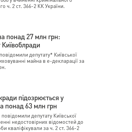
ч. 2 ст. 366-2 КК України.
а понад 27 млн грн:
т Київоблради
 повідомили депутату* Київської
иховуванні майна в е-декларації за
рн.
ькради підозрюється у
на понад 63 млн грн
П повідомили депутату Київської
есенні недостовірних відомостей до
оби кваліфікували за ч. 2 ст. 366-2