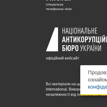
cпеціальна
телефонна лінія
офіційний вебсайт
Продовж
ознайо
Всі матеріали на цьому сайті розм
конфіде
International
. Використання будь-я
незалежності від повного або час