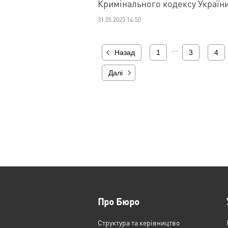
Кримінального кодексу Україн
31.05.2023 14:50
…
Назад
1
3
4
Далі
Про Бюро
Структура та керівництво