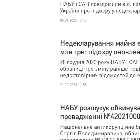
НАБУ і САП повідомили в.о. г
України про підозру у недеклар
06.01.2025 18:45
Недекларування майна е
млн грн: підозру оновле
20 грудня 2023 року НАБУ і СА
обраниці про зміну раніше пов
недостовірних відомостей до е-
21.12.2023 11:55
НАБУ розшукує обвинува
провадженні №42021000
Національне антикорупційне б
Сергія Володимировича, обвин
провадженні № 42021000000001