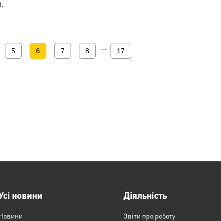
и.
…
5
6
7
8
17
Усі новини
Діяльність
Новини
Звіти про роботу