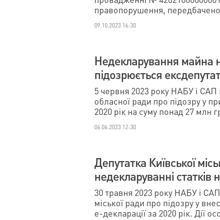
правопорушення, передбаченого 
09.10.2023 16:30
Недекларування майна н
підозрюється ексдепута
5 червня 2023 року НАБУ і САП
обласної ради про підозру у пр
2020 рік на суму понад 27 млн г
06.06.2023 12:30
Депутатка Київської міс
недекларуванні статків 
30 травня 2023 року НАБУ і СА
міської ради про підозру у вн
е-декларації за 2020 рік. Дії ос