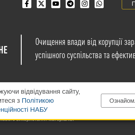
П
Очищення влади від корупції зар
успішного суспільства та ефекти
уючи відвідування сайту,
мтеся з
Політикою
Ознайом
іщені на умовах ліцензії
Creative Commons Attribution-NonCo
нційності НАБУ
ких матеріалів, розміщених на сайті, дозволяється за умов
ткового використання матеріалів.