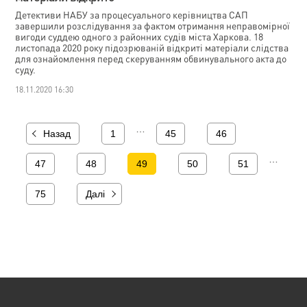
Детективи НАБУ за процесуального керівництва САП
завершили розслідування за фактом отримання неправомірної
вигоди суддею одного з районних судів міста Харкова. 18
листопада 2020 року підозрюваній відкриті матеріали слідства
для ознайомлення перед скеруванням обвинувального акта до
суду.
18.11.2020 16:30
…
Назад
1
45
46
…
47
48
49
50
51
75
Далі