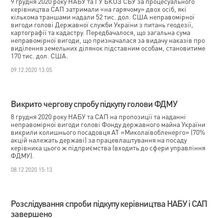
9 грудня 2020 року НАБУ та ГУ БКОЗ СБУ за процесуального
керівництва САП затримали «на гарячому» двох осіб, які
кількома траншами надали 52 тис. дол. США неправомірної
вигоди голові Державної служби України з питань геодезії,
картографії та кадастру. Передбачалося, що загальна сума
неправомірної вигоди, що призначалася за видачу наказів про
виділення земельних ділянок підставним особам, становитиме
170 тис. дол. США.
09.12.2020 13:05
Викрито чергову спробу підкупу голови ФДМУ
8 грудня 2020 року НАБУ та САП на пропозиції та наданні
неправомірної вигоди голові Фонду державного майна України
викрили колишнього посадовця АТ «Миколаївобленерго» (70%
акцій належать державі) за працевлаштування на посаду
керівника цього ж підприємства (входить до сфери управління
ФДМУ).
08.12.2020 15:13
Розслідування спроби підкупу керівництва НАБУ і САП
завершено