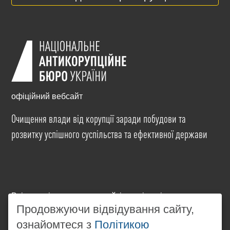
офіційний вебсайт
Очищення влади від корупції заради побудови та
розвитку успішного суспільства та ефективної держави
Всі матеріали на цьому сайті розміщені на умовах
ліцензії
Creative Commons Attribution-NonCommercial-
Продовжуючи відвідування сайту,
NoDerivatives 4.0 International
. Використання будь-
ознайомтеся з
Політикою
яких матеріалів, розміщених на сайті, дозволяється