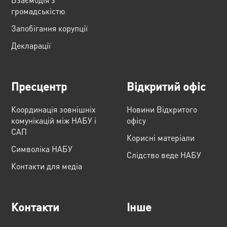
громадськістю
Запобігання корупції
Декларації
Пресцентр
Відкритий офіс
Координація зовнішніх
Новини Відкритого
комунікацій між НАБУ і
офісу
САП
Корисні матеріали
Cимволіка НАБУ
Слідство веде НАБУ
Контакти для медіа
Контакти
Інше