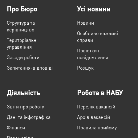
Про Бюро
Усі новини
Структура та
Новини
керівництво
Особливо важливі
Територіальні
справи
управління
Повістки і
Засади роботи
повідомлення
Запитання-відповіді
Розшук
Діяльність
Робота в НАБУ
Звіти про роботу
Перелік вакансій
Дані та інфографіка
Архів вакансій
Фінанси
Правила прийому
Взаємодія з