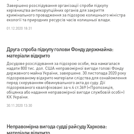
Завершено розслідування організації спроби підкупу
керівництва антикорупційних органів для закриття
кримінального провадження за підозрою колишнього міністра
екології та природних ресурсів часів колишньої влади.
01.12.2020 18:31
Друга спроба підкупу голови Фонду держмайна:
матеріали відкрито
Досудове розслідування за підозрою особи, яка намагалася
надати 800 тис. дол. США неправомірної вигоди голові Фонду
державного майна України, завершене. 30 листопада 2020 року
підозрюваному відкрито матеріали слідства для ознайомлення
перед скеруванням обвинувального акта до суду. Дії
підозрюваного кваліфіковані за ч.4 ст.369 («Пропозиція,
обіцянка або надання неправомірної вигоди службовій особі»)
КК України.
30.11.2020 13:30
Неправомірна вигода судді райсуду Харкова:
матеріали відкрито