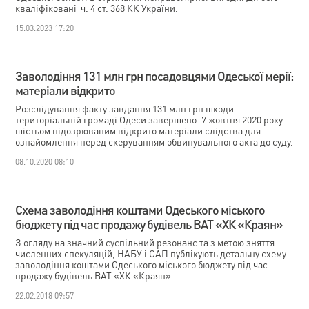
кваліфіковані ч. 4 ст. 368 КК України.
15.03.2023 17:20
Заволодіння 131 млн грн посадовцями Одеської мерії:
матеріали відкрито
Розслідування факту завдання 131 млн грн шкоди
територіальній громаді Одеси завершено. 7 жовтня 2020 року
шістьом підозрюваним відкрито матеріали слідства для
ознайомлення перед скеруванням обвинувального акта до суду.
08.10.2020 08:10
Схема заволодіння коштами Одеського міського
бюджету під час продажу будівель ВАТ «ХК «Краян»
З огляду на значний суспільний резонанс та з метою зняття
численних спекуляцій, НАБУ і САП публікують детальну схему
заволодіння коштами Одеського міського бюджету під час
продажу будівель ВАТ «ХК «Краян».
22.02.2018 09:57