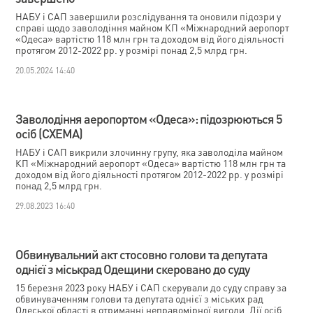
НАБУ і САП завершили розслідування та оновили підозри у
справі щодо заволодіння майном КП «Міжнародний аеропорт
«Одеса» вартістю 118 млн грн та доходом від його діяльності
протягом 2012-2022 рр. у розмірі понад 2,5 млрд грн.
20.05.2024 14:40
Заволодіння аеропортом «Одеса»: підозрюються 5
осіб (СХЕМА)
НАБУ і САП викрили злочинну групу, яка заволоділа майном
КП «Міжнародний аеропорт «Одеса» вартістю 118 млн грн та
доходом від його діяльності протягом 2012-2022 рр. у розмірі
понад 2,5 млрд грн.
29.08.2023 16:40
Обвинувальний акт стосовно голови та депутата
однієї з міськрад Одещини скеровано до суду
15 березня 2023 року НАБУ і САП скерували до суду справу за
обвинуваченням голови та депутата однієї з міських рад
Одеської області в отриманні неправомірної вигоди. Дії осіб