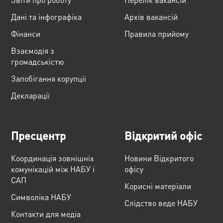
Дані та інфографіка
Архів вакансій
Фінанси
Правила прийому
Взаємодія з
громадськістю
Запобігання корупції
Декларації
Пресцентр
Відкритий офіс
Координація зовнішніх
Новини Відкритого
комунікацій між НАБУ і
офісу
САП
Корисні матеріали
Cимволіка НАБУ
Слідство веде НАБУ
Контакти для медіа