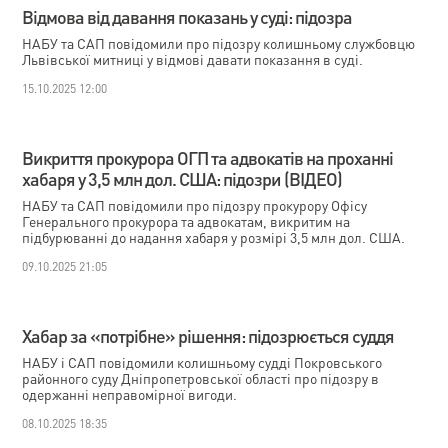
Відмова від давання показань у суді: підозра
НАБУ та САП повідомили про підозру колишньому службовцю
Львівської митниці у відмові давати показання в суді.
15.10.2025 12:00
Викриття прокурора ОГП та адвокатів на проханні
хабаря у 3,5 млн дол. США: підозри (ВІДЕО)
НАБУ та САП повідомили про підозру прокурору Офісу
Генерального прокурора та адвокатам, викритим на
підбурюванні до надання хабаря у розмірі 3,5 млн дол. США.
09.10.2025 21:05
Хабар за «потрібне» рішення: підозрюється суддя
НАБУ і САП повідомили колишньому судді Покровського
районного суду Дніпропетровської області про підозру в
одержанні неправомірної вигоди.
08.10.2025 18:35