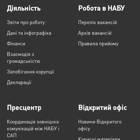
Діяльність
Робота в НАБУ
Звіти про роботу
Перелік вакансій
Дані та інфографіка
Архів вакансій
Фінанси
Правила прийому
Взаємодія з
громадськістю
Запобігання корупції
Декларації
Пресцентр
Відкритий офіс
Координація зовнішніх
Новини Відкритого
комунікацій між НАБУ і
офісу
САП
Корисні матеріали