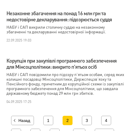
Незаконне збагачення на понад 16 млн грн та
недостовірне декларування: підозрюється суддя
НАБУ і САП викрили столичну суддю на незаконному
збагаченні та декларуванні недостовірної інформації.
22.09.2025 19:03
Корупція при закупівлі програмного забезпечення
для Мінсоцполітики: викрито п’ятьох осіб
НАБУ і САП повідомили про підозру п’ятьом особам, серед яких
колишні посадовці Мінсоцполітики, Держспецзв’язку та
Пенсійного фонду, причетним до корупційної схеми із закупівлі
програмного забезпечення для Мінсоцполітики, що завдала
державному бюджету понад 29 млн грн збитків.
04.09.2025 17:25
Назад
1
2
3
4