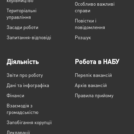
керівництво
Особливо важливі
Територіальні
справи
управління
Повістки і
Засади роботи
повідомлення
Запитання-відповіді
Розшук
Діяльність
Робота в НАБУ
Звіти про роботу
Перелік вакансій
Дані та інфографіка
Архів вакансій
Фінанси
Правила прийому
Взаємодія з
громадськістю
Запобігання корупції
Декларації