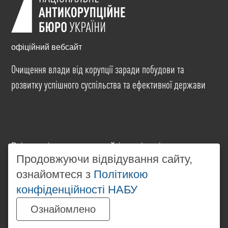
офіційний вебсайт
Очищення влади від корупції заради побудови та
розвитку успішного суспільства та ефективної держави
Всі матеріали на цьому сайті розміщені на умовах
ліцензії
Creative Commons Attribution-NonCommercial-
Продовжуючи відвідування сайту,
NoDerivatives 4.0 International
. Використання будь-
ознайомтеся з
Політикою
яких матеріалів, розміщених на сайті, дозволяється
конфіденційності НАБУ
за умови посилання на
www.nabu.gov.ua
в
незалежності від повного або часткового
Ознайомлено
використання матеріалів.