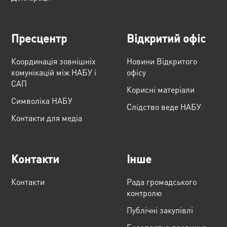
Пресцентр
Відкритий офіс
Координація зовнішніх
Новини Відкритого
комунікацій між НАБУ і
офісу
САП
Корисні матеріали
Cимволіка НАБУ
Слідство веде НАБУ
Контакти для медіа
Контакти
Інше
Контакти
Рада громадського
контролю
Публічні закупівлі