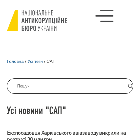
Головна
/
Усі теги
/
САП
Усі новини "САП"
Експосадовця Харківського авіазаводу викрили на
розтраті 30 млн грн