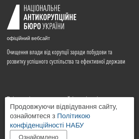
офіційний вебсайт
Очищення влади від корупції заради побудови та
розвитку успішного суспільства та ефективної держави
Всі матеріали на цьому сайті розміщені на умовах
ліцензії
Creative Commons Attribution-NonCommercial-
Продовжуючи відвідування сайту,
NoDerivatives 4.0 International
. Використання будь-
ознайомтеся з
Політикою
яких матеріалів, розміщених на сайті, дозволяється
конфіденційності НАБУ
за умови посилання на
www.nabu.gov.ua
в
незалежності від повного або часткового
Ознайомлено