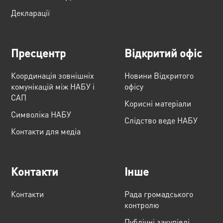
Декларації
Пресцентр
Відкритий офіс
Координація зовнішніх
Новини Відкритого
комунікацій між НАБУ і
офісу
САП
Корисні матеріали
Cимволіка НАБУ
Слідство веде НАБУ
Контакти для медіа
Контакти
Інше
Контакти
Рада громадського
контролю
Публічні закупівлі