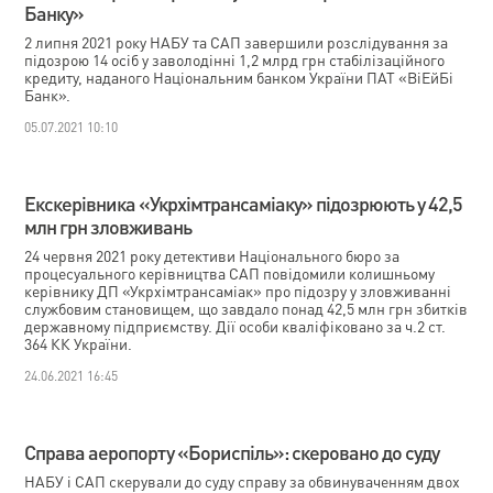
Банку»
2 липня 2021 року НАБУ та САП завершили розслідування за
підозрою 14 осіб у заволодінні 1,2 млрд грн стабілізаційного
кредиту, наданого Національним банком України ПАТ «ВіЕйБі
Банк».
05.07.2021 10:10
Екскерівника «Укрхімтрансаміаку» підозрюють у 42,5
млн грн зловживань
24 червня 2021 року детективи Національного бюро за
процесуального керівництва САП повідомили колишньому
керівнику ДП «Укрхімтрансаміак» про підозру у зловживанні
службовим становищем, що завдало понад 42,5 млн грн збитків
державному підприємству. Дії особи кваліфіковано за ч.2 ст.
364 КК України.
24.06.2021 16:45
Справа аеропорту «Бориспіль»: скеровано до суду
НАБУ і САП скерували до суду справу за обвинуваченням двох