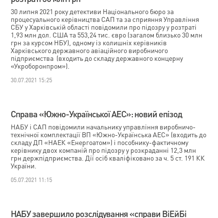
30 липня 2021 року детективи Національного бюро за
процесуального керівництва САП та за сприяння Управління
СБУ у Харківській області повідомили про підозру у розтраті
1,93 млн дол. США та 553,24 тис. євро (загалом близько 30 млн
грн за курсом НБУ), одному із колишніх керівників
Харківського державного авіаційного виробничого
підприємства (входить до складу державного концерну
«Укроборонпром»).
30.07.2021 15:25
Справа «Южно-Української АЕС»: новий епізод
НАБУ і САП повідомили начальнику управління виробничо-
технічної комплектації ВП «Южно-Українська АЕС» (входить до
складу ДП «НАЕК «Енергоатом») і пособнику-фактичному
керівнику двох компаній про підозру у розкраданні 12,3 млн
грн держпідприємства. Дії осіб кваліфіковано за ч. 5 ст. 191 КК
України.
05.07.2021 11:15
НАБУ завершило розслідування «справи ВіЕйБі