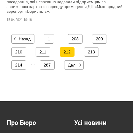
посадовців, які незаконно надавали підприємцям за
заниженою вартістю в оренду приміщення ДП «Міжнародний
аеропорт «Бориспіль».
15.06.2021 10:18
…
Назад
1
208
209
210
211
212
213
…
214
287
Далі
Про Бюро
Усі новини