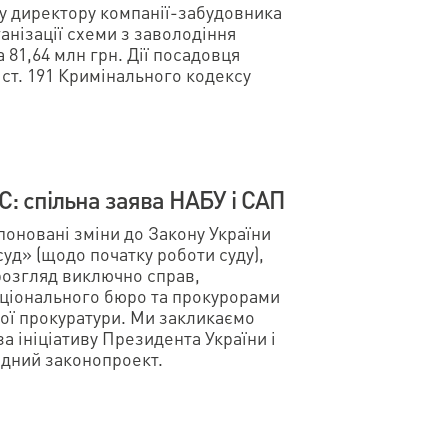
у директору компанії-забудовника
анізації схеми з заволодіння
 81,64 млн грн. Дії посадовця
 5 ст. 191 Кримінального кодексу
С: спільна заява НАБУ і САП
оновані зміни до Закону України
д» (щодо початку роботи суду),
розгляд виключно справ,
ціонального бюро та прокурорами
ої прокуратури. Ми закликаємо
а ініціативу Президента України і
дний законопроект.