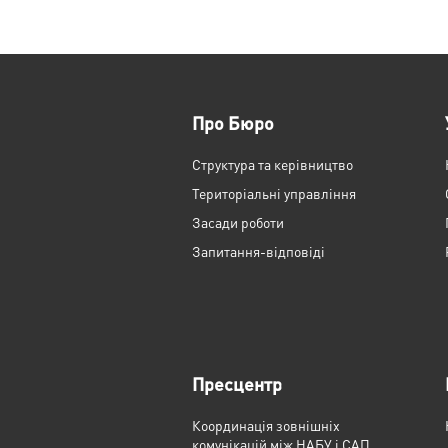
Про Бюро
Структура та керівництво
Територіальні управління
Засади роботи
Запитання-відповіді
Пресцентр
Координація зовнішніх
комунікацій між НАБУ і САП