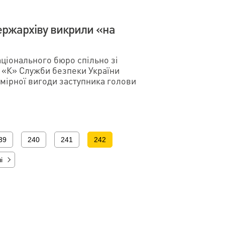
ержархіву викрили «на
аціонального бюро спільно зі
 «К» Служби безпеки України
мірної вигоди заступника голови
39
240
241
242
і