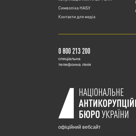
Cимволіка НАБУ
Контакти для медіа
0 800 213 200
cпеціальна
телефонна лінія
офіційний вебсайт