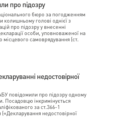
ли про підозру
Національного бюро за погодженням
и колишньому голові однієї з
цій про підозру у внесенні
екларації особи, уповноваженої на
о місцевого самоврядування (ст.
екларуванні недостовірної
АБУ повідомили про підозру одному
ни. Посадовцю інкримінується
іфікованого за ст.366-1
и («Декларування недостовірної