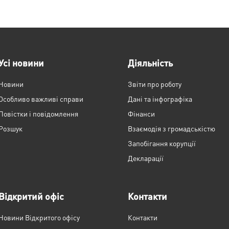
Усі новини
Діяльність
Новини
Звіти про роботу
Особливо важливі справи
Дані та інфографіка
Повістки і повідомлення
Фінанси
Розшук
Взаємодія з громадськістю
Запобігання корупції
Декларації
Відкритий офіс
Контакти
Новини Відкритого офісу
Контакти