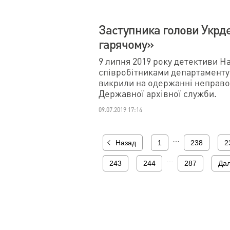
Заступника голови Укрд
гарячому»
9 липня 2019 року детективи Н
співробітниками департаменту
викрили на одержанні неправо
Державної архівної служби.
09.07.2019 17:14
…
Назад
1
238
2
…
243
244
287
Дал