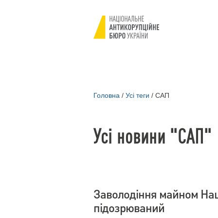
Головна
/
Усі теги
/
САП
Усі новини "САП"
Заволодіння майном Нац
підозрюваний