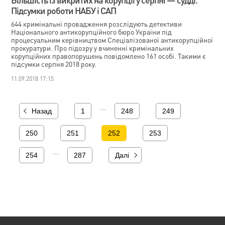
Підсумки роботи НАБУ і САП
644 кримінальні провадження розслідують детективи
Національного антикорупційного бюро України під
процесуальним керівництвом Спеціалізованої антикорупційної
прокуратури. Про підозру у вчиненні кримінальних
корупційних правопорушень повідомлено 161 особі. Такими є
підсумки серпня 2018 року.
11.09.2018 17:15
…
Назад
1
248
249
250
251
252
253
…
254
287
Далі