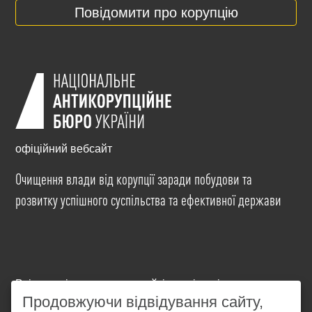
Повідомити про корупцію
офіційний вебсайт
Очищення влади від корупції заради побудови та
розвитку успішного суспільства та ефективної держави
Всі матеріали на цьому сайті розміщені на умовах
ліцензії
Creative Commons Attribution-NonCommercial-
Продовжуючи відвідування сайту,