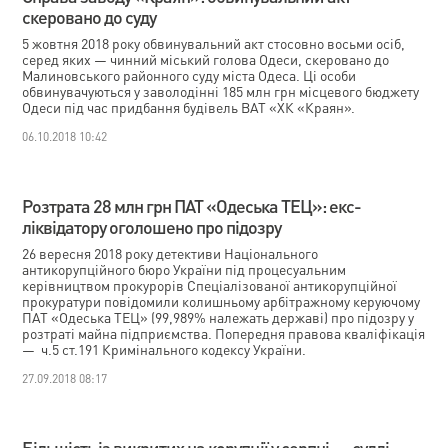
скеровано до суду
5 жовтня 2018 року обвинувальний акт стосовно восьми осіб,
серед яких — чинний міський голова Одеси, скеровано до
Малиновського районного суду міста Одеса. Ці особи
обвинувачуються у заволодінні 185 млн грн місцевого бюджету
Одеси під час придбання будівель ВАТ «ХК «Краян».
06.10.2018 10:42
Розтрата 28 млн грн ПАТ «Одеська ТЕЦ»: екс-
ліквідатору оголошено про підозру
26 вересня 2018 року детективи Національного
антикорупційного бюро України під процесуальним
керівництвом прокурорів Спеціалізованої антикорупційної
прокуратури повідомили колишньому арбітражному керуючому
ПАТ «Одеська ТЕЦ» (99,989% належать державі) про підозру у
розтраті майна підприємства. Попередня правова кваліфікація
— ч.5 ст.191 Кримінального кодексу України.
27.09.2018 08:17
Більшість із викритих на корупції у серпні — судді.