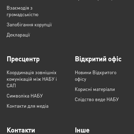
Взаємодія з
громадськістю
Запобігання корупції
Декларації
Пресцентр
Відкритий офіс
Координація зовнішніх
Новини Відкритого
комунікацій між НАБУ і
офісу
САП
Корисні матеріали
Cимволіка НАБУ
Слідство веде НАБУ
Контакти для медіа
Контакти
Інше