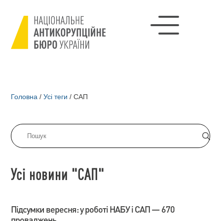
Головна
/
Усі теги
/
САП
Усі новини "САП"
Підсумки вересня: у роботі НАБУ і САП — 670
проваджень