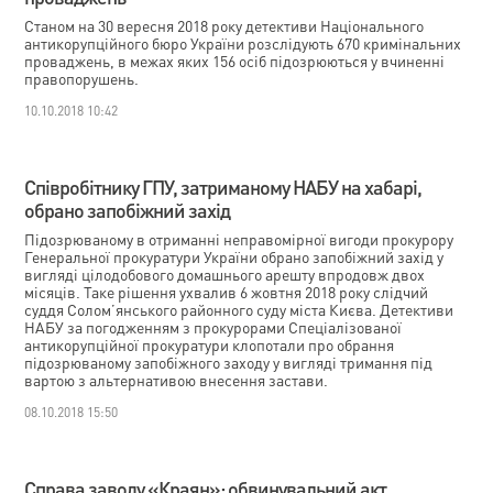
Cтаном на 30 вересня 2018 року детективи Національного
антикорупційного бюро України розслідують 670 кримінальних
проваджень, в межах яких 156 осіб підозрюються у вчиненні
правопорушень.
10.10.2018 10:42
Співробітнику ГПУ, затриманому НАБУ на хабарі,
обрано запобіжний захід
Підозрюваному в отриманні неправомірної вигоди прокурору
Генеральної прокуратури України обрано запобіжний захід у
вигляді цілодобового домашнього арешту впродовж двох
місяців. Таке рішення ухвалив 6 жовтня 2018 року слідчий
суддя Солом’янського районного суду міста Києва. Детективи
НАБУ за погодженням з прокурорами Спеціалізованої
антикорупційної прокуратури клопотали про обрання
підозрюваному запобіжного заходу у вигляді тримання під
вартою з альтернативою внесення застави.
08.10.2018 15:50
Справа заводу «Краян»: обвинувальний акт