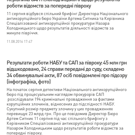
роботи відомств за попередні півроку
11 серпня відбувся спільний брифінг Директора Національного
антикорупційного бюро України Артема Ситника та Керівника
Спеціалізованої антикорупційної прокуратури Назара
Холодницького щодо результатів діяльності відомств за
минуле півріччя.
11.08.2016 17:47
Результати роботи НАБУ та САП за півроку: 45 млн грн
відшкодовано, 24 справи передані до суду, складено
34 обвинувальні акти, 87 осіб повідомлені про підозру
(інфографіка, фото)
На початок серпня детективи Національного антикорупційного
бюро під процесуальним наглядом прокурорів САП
розслідували 194 кримінальні провадження за фактами
корупційних злочинів, віднесених до підслідності НАБУ.
Сукупний розмір предмету злочину у цих провадженнях
перевищує 23 млрд грн. Про це повідомив Директор Бюро
Артем Ситник 11 серпня під час спільного брифінгу з
Керівником Спеціалізованої антикорупційної прокуратури
Назаром Холодницьким щодо результатів роботи відомств за
попередні півроку.