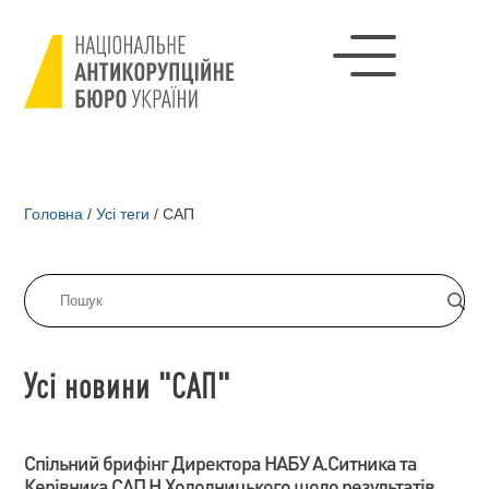
Головна
/
Усі теги
/
САП
Усі новини "САП"
Спільний брифінг Директора НАБУ А.Ситника та
Керівника САП Н.Холодницького щодо результатів