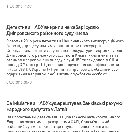
11.08.2016 11:39
Детективи НАБУ викрили на хабарі суддю
Дніпровського районного суду Києва
9 серпня 2016 року детективи Національного антикорупційного
бюро під процесуальним керівництвом прокурорів
Спеціалізованої антикорупційної прокуратури викрили суддю
Дніпровського районного суду міста Києва, який вимагав та
отримав неправомірну вигоду в сумі 150 тисяч доларів США
(понад 3,7 млн грн). Дане правопорушення кваліфіковане за
ч.4. ст.368 КК України («Прийняття пропозиції, обіцянки або
одержання неправомірної вигоди службовою особою»).
09.08.2016 20:40
За ініціативи НАБУ суд арештував банківські рахунки
народного депутата у Латвії
За клопотанням детективів Національного антикорупційного
Бюро, погодженим з прокурорами САП, Солом’янський
районний суд міста Києва арештував грошові кошти на
депозитних рахунках, відкритих у банку Trasta komercbanka