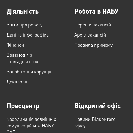
Діяльність
Робота в НАБУ
Звіти про роботу
Перелік вакансій
Дані та інфографіка
Архів вакансій
Фінанси
Правила прийому
Взаємодія з
громадськістю
Запобігання корупції
Декларації
Пресцентр
Відкритий офіс
Координація зовнішніх
Новини Відкритого
комунікацій між НАБУ і
офісу
САП