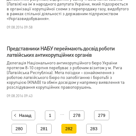
(Латвія) на ім’я народного депутата України, який підозрюється
в організації корупційної схеми з перепродажу газу, видобутого
в рамках спільної діяльності з державним підприємством
«Укргазвидобування».
09.08.2016 09:58
Представники НАБУ переймають досвід роботи
латвійських антикорупційних органів
Делегація Національного антикорупційного бюро України
протягом 8-10 серпня перебуває з робочим візитом у м. Рига
(Латвійська Республіка). Мета поїздки – ознайомлення з
роботою латвійського Бюро по запобіганню і боротьбі з
корупцією (KNAB) та обмін досвідом у напрямку виявлення та
розслідування корупційних правопорушень.
09.08.2016 09:43
…
Назад
1
278
279
280
281
282
283