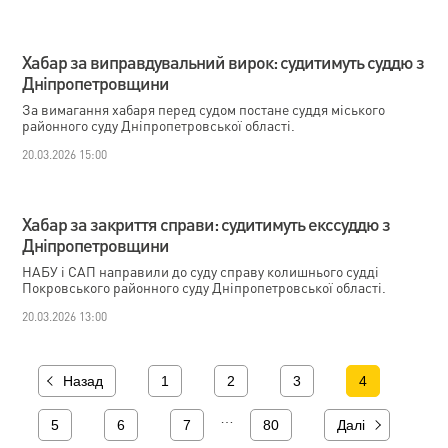
Хабар за виправдувальний вирок: судитимуть суддю з
Дніпропетровщини
За вимагання хабаря перед судом постане суддя міського
районного суду Дніпропетровської області.
20.03.2026 15:00
Хабар за закриття справи: судитимуть екссуддю з
Дніпропетровщини
НАБУ і САП направили до суду справу колишнього судді
Покровського районного суду Дніпропетровської області.
20.03.2026 13:00
Назад
1
2
3
4
…
5
6
7
80
Далі