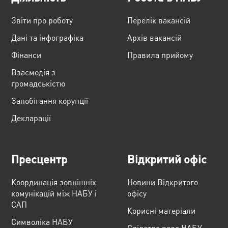
Звіти про роботу
Перелік вакансій
Дані та інфографіка
Архів вакансій
Фінанси
Правила прийому
Взаємодія з
громадськістю
Запобігання корупції
Декларації
Пресцентр
Відкритий офіс
Координація зовнішніх
Новини Відкритого
комунікацій між НАБУ і
офісу
САП
Корисні матеріали
Cимволіка НАБУ
Слідство веде НАБУ