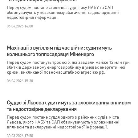
Перед судом постане столична суддя, яку НАБУ та САП
обвинувачують у незаконному збагаченні та декларуванні
недостовірної інформації.
06.04.2026 16:00
Махінації з вугіллям під час війни: судитимуть
колишнього топпосадовця Міненерго
Перед судом постануть троє осіб, які завдали майже 12 млн грн
збитків державному енерговиробнику в умовах енергетичної
кризи, викликаної повномасштабною агресією рф.
06.04.2026 15:30
Суддю зі Львова судитимуть за зловживання впливом
та недостовірне декларування
Перед судом постане суддя одного з районних судів міста
Львова, якого НАБУ та САП обвинувачують у зловживанні
впливом та декларуванні недостовірної інформації.
30.03.2026 17:50