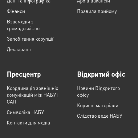
Дані та інфографіка
Архів вакансій
Фінанси
Правила прийому
Взаємодія з
громадськістю
Запобігання корупції
Декларації
Пресцентр
Відкритий офіс
Координація зовнішніх
Новини Відкритого
комунікацій між НАБУ і
офісу
САП
Корисні матеріали
Cимволіка НАБУ
Слідство веде НАБУ
Контакти для медіа