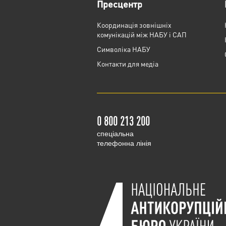
Пресцентр
Координація зовнішніх
комунікацій між НАБУ і САП
Cимволіка НАБУ
Контакти для медіа
0 800 213 200
cпеціальна
телефонна лінія