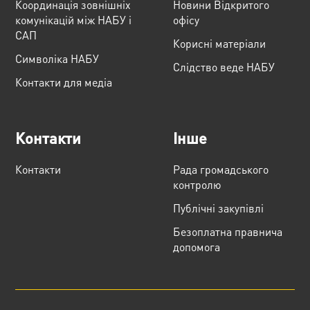
Координація зовнішніх
Новини Відкритого
комунікацій між НАБУ і
офісу
САП
Корисні матеріали
Cимволіка НАБУ
Слідство веде НАБУ
Контакти для медіа
Контакти
Інше
Контакти
Рада громадського
контролю
Публічні закупівлі
Безоплатна правнича
допомога