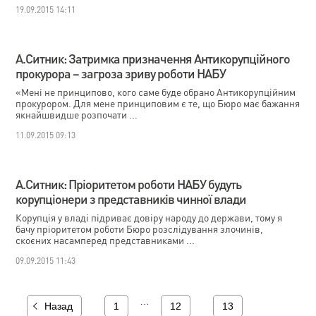
19.09.2015 14:11
А.Ситник: Затримка призначення Антикорупційного
прокурора – загроза зриву роботи НАБУ
«Мені не принципово, кого саме буде обрано Антикорупційним
прокурором. Для мене принциповим є те, що Бюро має бажання
якнайшвидше розпочати ...
11.09.2015 09:13
А.Ситник: Пріоритетом роботи НАБУ будуть
корупціонери з представників чинної влади
Корупція у владі підриває довіру народу до держави, тому я
бачу пріоритетом роботи Бюро розслідування злочинів,
скоєних насамперед представниками ...
09.09.2015 11:43
…
Назад
1
12
13