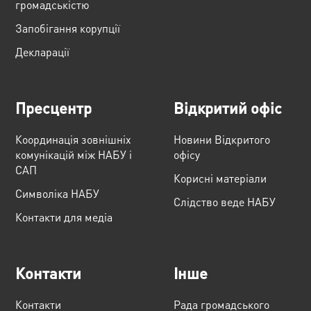
громадськістю
Запобігання корупції
Декларації
Пресцентр
Відкритий офіс
Координація зовнішніх
Новини Відкритого
комунікацій між НАБУ і
офісу
САП
Корисні матеріали
Cимволіка НАБУ
Слідство веде НАБУ
Контакти для медіа
Контакти
Інше
Контакти
Рада громадського