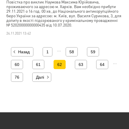
Повістка про виклик Наумова Максима Юрійовича,
проживаючого за адресою м. Харків. Вам необхідно прибути
29.11.2021 о 16 год. 00 хв, до Національного антикорупційного
бюро України за адресою: м. Київ, вул. Василя Сурикова, 3, для
допиту в якості підозрюваного у кримінальному провадженні
№ 52020000000000435 від 10.07.2020.
24.11.2021 13:42
…
Назад
1
58
59
…
60
61
62
63
64
76
Далі