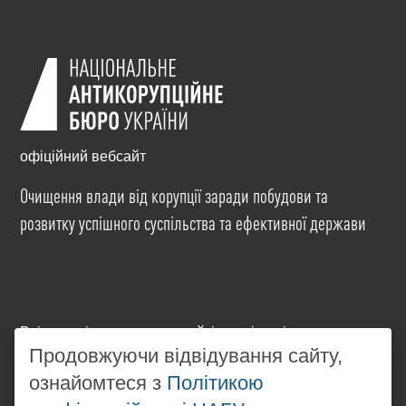
офіційний вебсайт
Очищення влади від корупції заради побудови та
розвитку успішного суспільства та ефективної держави
Всі матеріали на цьому сайті розміщені на умовах
ліцензії
Creative Commons Attribution-NonCommercial-
Продовжуючи відвідування сайту,
NoDerivatives 4.0 International
. Використання будь-
ознайомтеся з
Політикою
яких матеріалів, розміщених на сайті, дозволяється