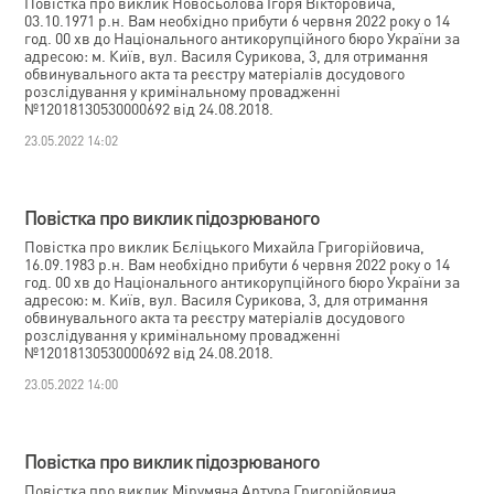
Повістка про виклик Новосьолова Ігоря Вікторовича,
03.10.1971 р.н. Вам необхідно прибути 6 червня 2022 року о 14
год. 00 хв до Національного антикорупційного бюро України за
адресою: м. Київ, вул. Василя Сурикова, 3, для отримання
обвинувального акта та реєстру матеріалів досудового
розслідування у кримінальному провадженні
№12018130530000692 від 24.08.2018.
23.05.2022 14:02
Повістка про виклик підозрюваного
Повістка про виклик Бєліцького Михайла Григорійовича,
16.09.1983 р.н. Вам необхідно прибути 6 червня 2022 року о 14
год. 00 хв до Національного антикорупційного бюро України за
адресою: м. Київ, вул. Василя Сурикова, 3, для отримання
обвинувального акта та реєстру матеріалів досудового
розслідування у кримінальному провадженні
№12018130530000692 від 24.08.2018.
23.05.2022 14:00
Повістка про виклик підозрюваного
Повістка про виклик Мірумяна Артура Григорійовича,