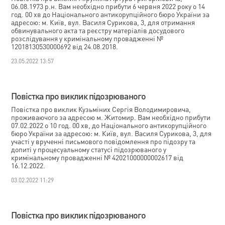
06.08.1973 р.н. Вам необхідно прибути 6 червня 2022 року о 14
год. 00 хв до Національного антикорупційного бюро України за
адресою: м. Київ, вул. Василя Сурикова, 3, для отримання
обвинувального акта та реєстру матеріалів досудового
розслідування у кримінальному провадженні №
12018130530000692 від 24.08.2018.
23.05.2022 13:57
Повістка про виклик підозрюваного
Повістка про виклик Кузьміних Сергія Володимировича,
проживаючого за адресою м. Житомир. Вам необхідно прибути
07.02.2022 о 10 год. 00 хв, до Національного антикорупційного
бюро України за адресою: м. Київ, вул. Василя Сурикова, 3, для
участі у врученні письмового повідомлення про підозру та
допиті у процесуальному статусі підозрюваного у
кримінальному провадженні № 42021000000002617 від
16.12.2022.
03.02.2022 11:29
Повістка про виклик підозрюваного