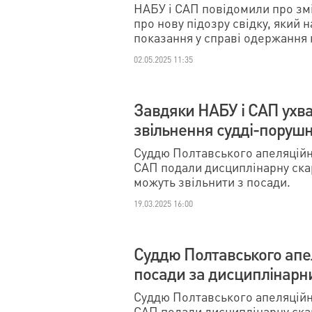
НАБУ і САП повідомили про змі
про нову підозру свідку, який 
показання у справі одержання
02.05.2025 11:35
Завдяки НАБУ і САП ухв
звільнення судді-поруш
Суддю Полтавського апеляційно
САП подали дисциплінарну ска
можуть звільнити з посади.
19.03.2025 16:00
Суддю Полтавського апел
посади за дисциплінарн
Суддю Полтавського апеляційно
САП подали дисциплінарну ска