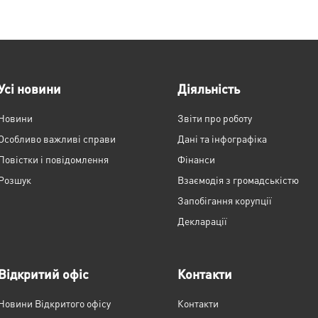
Усі новини
Діяльність
Новини
Звіти про роботу
Особливо важливі справи
Дані та інфографіка
Повістки і повідомлення
Фінанси
Розшук
Взаємодія з громадськістю
Запобігання корупції
Декларації
Відкритий офіс
Контакти
Новини Відкритого офісу
Контакти