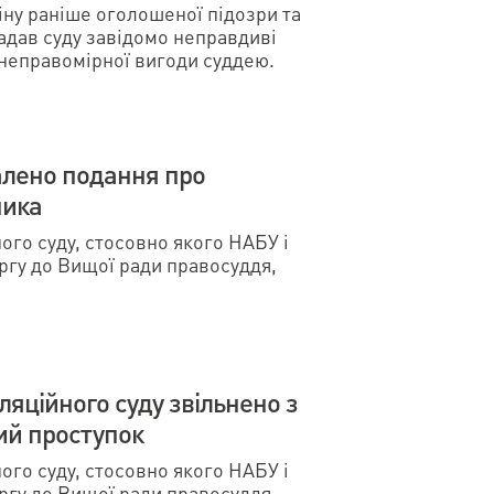
ну раніше оголошеної підозри та
надав суду завідомо неправдиві
 неправомірної вигоди суддею.
алено подання про
ника
го суду, стосовно якого НАБУ і
ргу до Вищої ради правосуддя,
яційного суду звільнено з
ий проступок
го суду, стосовно якого НАБУ і
ргу до Вищої ради правосуддя,