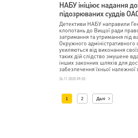
НАБУ ініціює надання д
підозрюваних суддів ОА
Детективи НАБУ направили Ге
клопотань до Вищої ради прав
затримання та утримання під в
Окружного адміністративного су
ухиляються від виконання свої
таких дій слідство змушене вд
інших законних шляхів для дос
забезпечення їхньої належної 
26.11.2020 09:03
1
2
Далі