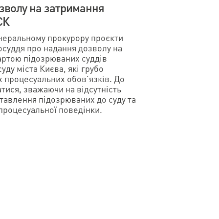
озволу на затримання
СК
неральному прокурору проєкти
осуддя про надання дозволу на
артою підозрюваних суддів
ду міста Києва, які грубо
х процесуальних обовʼязків. До
атися, зважаючи на відсутність
тавлення підозрюваних до суду та
процесуальної поведінки.