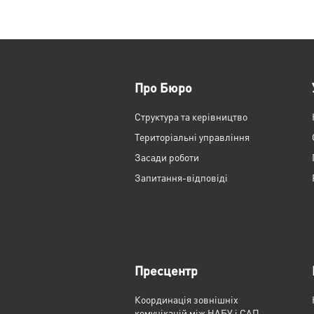
Про Бюро
Структура та керівництво
Територіальні управління
Засади роботи
Запитання-відповіді
Пресцентр
Координація зовнішніх
комунікацій між НАБУ і САП