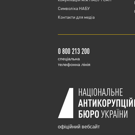
Cимволіка НАБУ
Контакти для медіа
0 800 213 200
cпеціальна
телефонна лінія
офіційний вебсайт