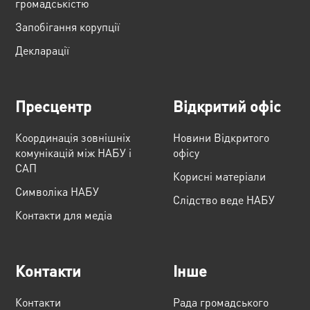
громадськістю
Запобігання корупції
Декларації
Пресцентр
Відкритий офіс
Координація зовнішніх
Новини Відкритого
комунікацій між НАБУ і
офісу
САП
Корисні матеріали
Cимволіка НАБУ
Слідство веде НАБУ
Контакти для медіа
Контакти
Інше
Контакти
Рада громадського