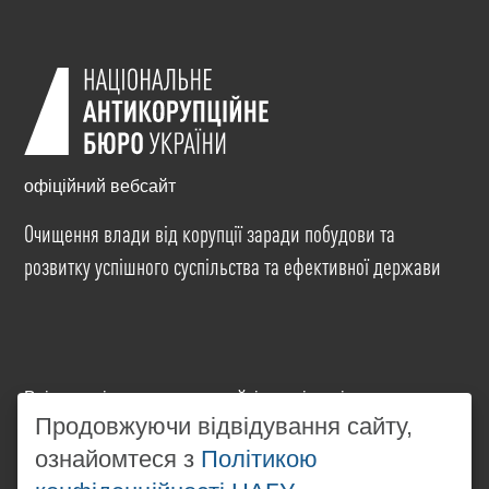
офіційний вебсайт
Очищення влади від корупції заради побудови та
розвитку успішного суспільства та ефективної держави
Всі матеріали на цьому сайті розміщені на умовах
ліцензії
Creative Commons Attribution-NonCommercial-
Продовжуючи відвідування сайту,
NoDerivatives 4.0 International
. Використання будь-
ознайомтеся з
Політикою
яких матеріалів, розміщених на сайті, дозволяється