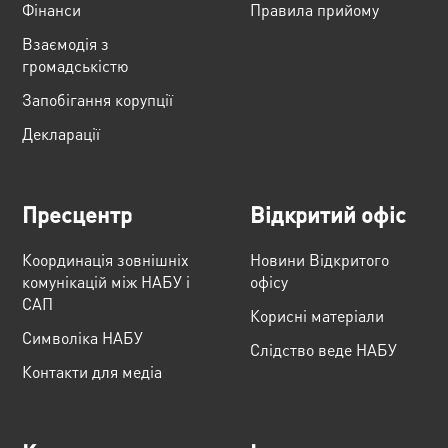
Фінанси
Правила прийому
Взаємодія з
громадськістю
Запобігання корупції
Декларації
Пресцентр
Відкритий офіс
Координація зовнішніх
Новини Відкритого
комунікацій між НАБУ і
офісу
САП
Корисні матеріали
Cимволіка НАБУ
Слідство веде НАБУ
Контакти для медіа