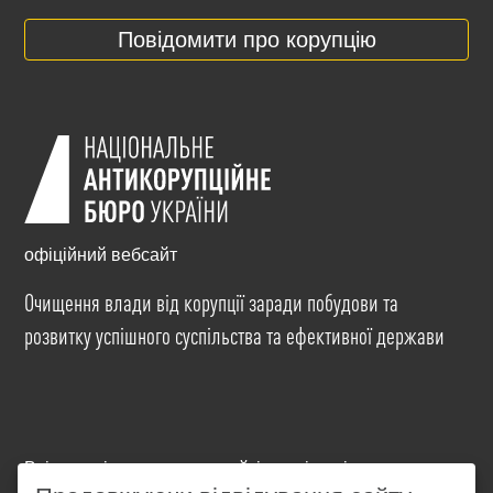
Повідомити про корупцію
офіційний вебсайт
Очищення влади від корупції заради побудови та
розвитку успішного суспільства та ефективної держави
Всі матеріали на цьому сайті розміщені на умовах
ліцензії
Creative Commons Attribution-NonCommercial-