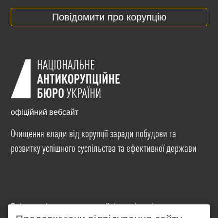
Повідомити про корупцію
офіційний вебсайт
Очищення влади від корупції заради побудови та
розвитку успішного суспільства та ефективної держави
Всі матеріали на цьому сайті розміщені на умовах
ліцензії
Creative Commons Attribution-NonCommercial-