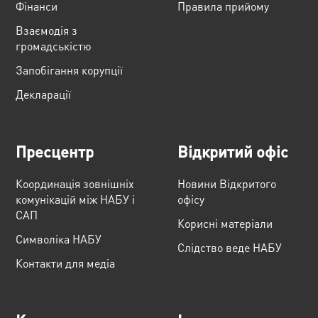
Фінанси
Правила прийому
Взаємодія з
громадськістю
Запобігання корупції
Декларації
Пресцентр
Відкритий офіс
Координація зовнішніх
Новини Відкритого
комунікацій між НАБУ і
офісу
САП
Корисні матеріали
Cимволіка НАБУ
Слідство веде НАБУ
Контакти для медіа