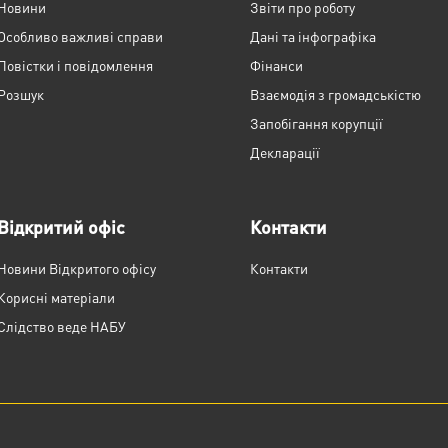
Новини
Звіти про роботу
Особливо важливі справи
Дані та інфографіка
Повістки і повідомлення
Фінанси
Розшук
Взаємодія з громадськістю
Запобігання корупції
Декларації
Відкритий офіс
Контакти
Новини Відкритого офісу
Контакти
Корисні матеріали
Слідство веде НАБУ