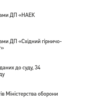
тами ДП «НАЕК
ами ДП «Східний гірничо-
т»
даних до суду, 34
ду
ів Міністерства оборони