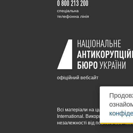
0 800 213 200
cпеціальна
телефонна лінія
офіційний вебсайт
Продовж
ознайо
Всі матеріали на цьому сайті розм
конфіде
International
. Використання будь-я
незалежності від повного або час