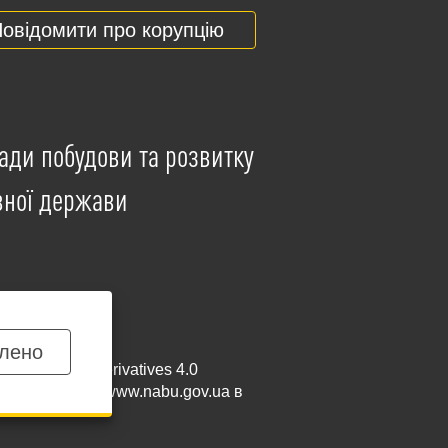
овідомити про корупцію
ади побудови та розвитку
вної держави
лено
mmercial-NoDerivatives 4.0
и посилання на
www.nabu.gov.ua
в