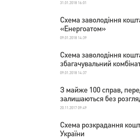
31.01.2018 16:01
Схема заволодіння кош
«Енергоатом»
09.01.2018 14:39
Схема заволодіння кошт
збагачувальний комбіна
09.01.2018 14:37
З майже 100 справ, пере
залишаються без розгля
20.11.2017 09:49
Схема розкрадання кошт
України