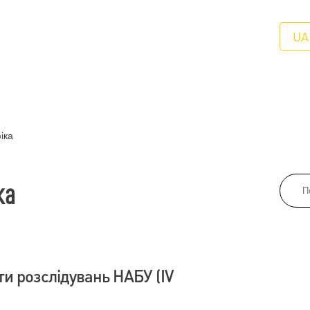
UA
іка
ка
ти розслідувань НАБУ (IV