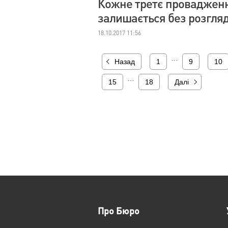
Кожне третє провадженн
залишається без розгля
18.10.2017 11:56
…
Назад
1
9
10
…
15
18
Далі
Про Бюро