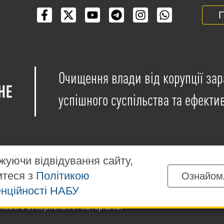
П
Очищення влади від корупції зар
успішного суспільства та ефекти
уючи відвідування сайту,
мтеся з
Політикою
Ознайом
іщені на умовах ліцензії
Creative Commons Attribution-NonCo
нційності НАБУ
ких матеріалів, розміщених на сайті, дозволяється за умов
ткового використання матеріалів.