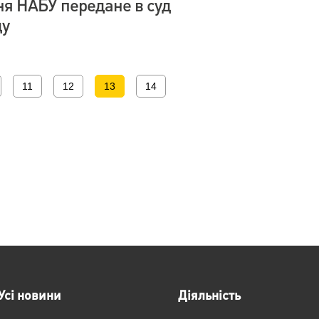
я НАБУ передане в суд
ду
11
12
13
14
Усі новини
Діяльність