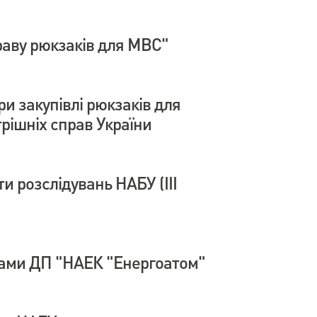
раву рюкзаків для МВС"
и закупівлі рюкзаків для
трішніх справ України
и розслідувань НАБУ (ІІІ
ами ДП "НАЕК "Енергоатом"