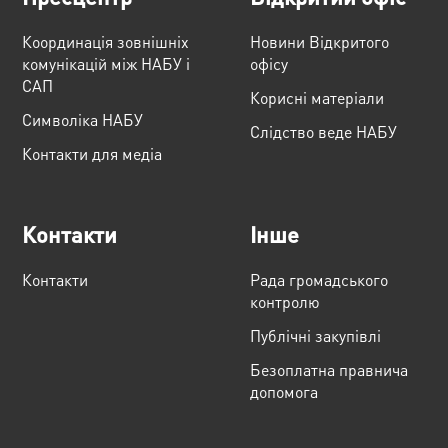
Координація зовнішніх
Новини Відкритого
комунікацій між НАБУ і
офісу
САП
Корисні матеріали
Cимволіка НАБУ
Слідство веде НАБУ
Контакти для медіа
Контакти
Інше
Контакти
Рада громадського
контролю
Публічні закупівлі
Безоплатна правнича
допомога