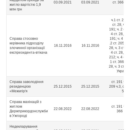
нардепом оренди за
03.09.2021
03.09.2021
ст. 366-2 ч
житло вартістю 1,9
млн грн
ч.1 ст. 255; 
ст. 28, ч. 5 
191; ч. 2 ст. 1
4 ст. 28, ч. 5
Справа стосовно
191; ч. 4 ст. 
керівника підрозділу
.2 ст. 205; ч. 
16.11.2016
16.11.2016
злочинної організації
28, ч. 3 ст. 20
експрезидента-втікача
4 ст. 28, ч. 3
212; ч. 4 ст. 2
1 ст. 366, ч. 
28, ч. 3 ст. 3
України
Справа заволодіння
ст. 191 ч. 5,
резиденцією
25.12.2015
25.12.2015
209 ч.3, ст. 3
«Межигір'я
5
Справа махінацій з
житлом
ст. 191 ч. 5,
22.08.2022
22.08.2022
Держприкордонслужби
366 ч. 2
в Ужгороді
Недекларування