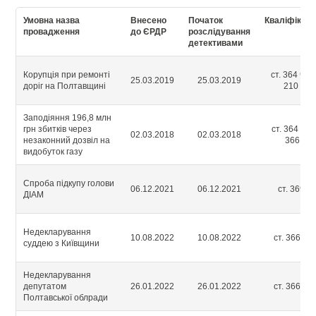
Умовна назва
Внесено
Початок
Кваліфікаці
провадження
до ЄРДР
розслідування
детективами
Корупція при ремонті
ст. 364 ч. 2,
25.03.2019
25.03.2019
доріг на Полтавщині
210 ч. 2
Заподіяння 196,8 млн
грн збитків через
ст. 364 ч.2; 
02.03.2018
02.03.2018
незаконний дозвіл на
366 ч.1
видобуток газу
Спроба підкупу голови
06.12.2021
06.12.2021
ст. 369 ч.
ДІАМ
Недекларування
10.08.2022
10.08.2022
ст. 366-2 ч
суддею з Київщини
Недекларування
депутатом
26.01.2022
26.01.2022
ст. 366-2 ч
Полтавської облради