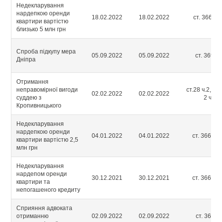
Недекларування
нардепкою оренди
18.02.2022
18.02.2022
ст. 366-2 ч
квартири вартістю
близько 5 млн грн
Спроба підкупу мера
05.09.2022
05.09.2022
ст. 369 ч.
Дніпра
Отримання
неправомірної вигоди
ст.28 ч.2, ст.
02.02.2022
02.02.2022
суддею з
2 ч.3
Кропивницького
Недекларування
нардепкою оренди
04.01.2022
04.01.2022
ст. 366-2 ч
квартири вартістю 2,5
млн грн
Недекларування
нардепом оренди
30.12.2021
30.12.2021
ст. 366-2 ч
квартири та
непогашеного кредиту
Сприяння адвоката
отриманню
02.09.2022
02.09.2022
ст. 368 ч.