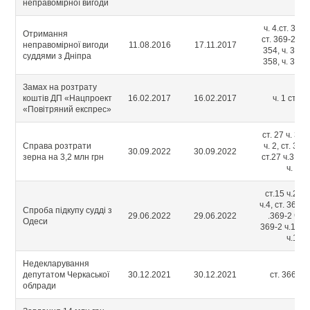
неправомірної вигоди
ч. 4.ст. 368, 
Отримання
ст. 369-2, ч. 
неправомірної вигоди
11.08.2016
17.11.2017
354, ч. 3, ч. 
суддями з Дніпра
358, ч. 3 ст.
Замах на розтрату
коштів ДП «Нацпроект
16.02.2017
16.02.2017
ч. 1 ст. 2
«Повітряний експрес»
ст. 27 ч. 3, с
Справа розтрати
ч. 2, ст. 366 
30.09.2022
30.09.2022
зерна на 3,2 млн грн
ст.27 ч.3, ст
ч. 5
ст.15 ч.2, с
ч.4, ст. 369 ч
Спроба підкупу судді з
29.06.2022
29.06.2022
.369-2 ч.2; 
Одеси
369-2 ч.1; ст
ч.1;
Недекларування
депутатом Черкаської
30.12.2021
30.12.2021
ст. 366-2 ч
облради