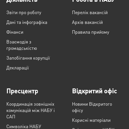
Звіти про роботу
Перелік вакансій
Дані та інфографіка
Архів вакансій
Фінанси
Правила прийому
Взаємодія з
громадськістю
Запобігання корупції
Декларації
Пресцентр
Відкритий офіс
Координація зовнішніх
Новини Відкритого
комунікацій між НАБУ і
офісу
САП
Корисні матеріали
Cимволіка НАБУ