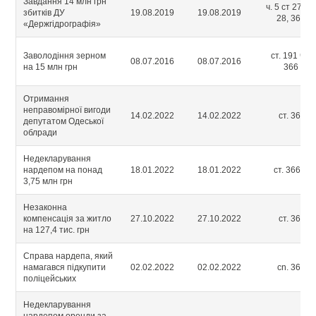
Завдання 14 млн грн
ч. 5 ст 27, ч. 
збитків ДУ
19.08.2019
19.08.2019
28, 364 ч.
«Держгідрографія»
Заволодіння зерном
ст. 191 ч. 5;
08.07.2016
08.07.2016
на 15 млн грн
366 ч. 1
Отримання
неправомірної вигоди
14.02.2022
14.02.2022
ст. 368 ч.
депутатом Одеської
облради
Недекларування
нардепом на понад
18.01.2022
18.01.2022
ст. 366-2 ч
3,75 млн грн
Незаконна
компенсація за житло
27.10.2022
27.10.2022
ст. 364 ч.
на 127,4 тис. грн
Справа нардепа, який
намагався підкупити
02.02.2022
02.02.2022
cn. 369 ч.
поліцейських
Недекларування