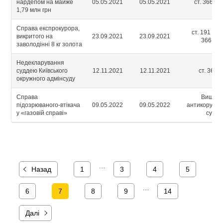
нардепом на майже
05.05.2021
05.05.2021
ст. 366-2 ч
1,79 млн грн
Справа експрокурора,
ст. 191 ч.5, 
викритого на
23.09.2021
23.09.2021
366 ч.1
заволодінні 8 кг золота
Недекларування
суддею Київського
12.11.2021
12.11.2021
ст. 366-
окружного адмінсуду
Справа
Вищий
підозрюваного-втікача
09.05.2022
09.05.2022
антикорупці
у «газовій справі»
суд
…
Назад
1
3
4
5
…
6
7
8
9
14
Далі