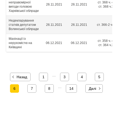
неправомірної
ст. 368 ч. 4;
26.11.2021
26.11.2021
вигоди головою
ст. 368 ч.3
Харківської облради
Недекларування
статків депутатом
26.11.2021
26.11.2021
ст. 366-2 ч.1
Волинської облради
Махінації із
ст. 358 ч. 4,
нерухомістю на
06.12.2021
06.12.2021
ст. 364 ч.2
Київщині
…
Назад
1
3
4
5
…
6
7
8
14
Далі