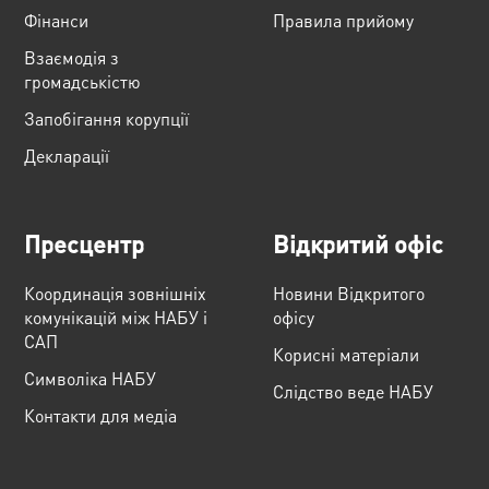
Фінанси
Правила прийому
Взаємодія з
громадськістю
Запобігання корупції
Декларації
Пресцентр
Відкритий офіс
Координація зовнішніх
Новини Відкритого
комунікацій між НАБУ і
офісу
САП
Корисні матеріали
Cимволіка НАБУ
Слідство веде НАБУ
Контакти для медіа