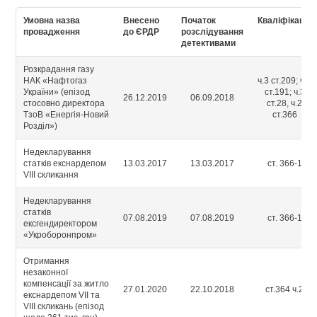
Умовна назва
Внесено
Початок
Кваліфікація
провадження
до ЄРДР
розслідування
детективами
Розкрадання газу
НАК «Нафтогаз
ч.3 ст.209; ч.5
України» (епізод
ст.191; ч.3
26.12.2019
06.09.2018
стосовно директора
ст.28, ч.2
ТзоВ «Енергія-Новий
ст.366
Розділ»)
Недекларування
статків екснардепом
13.03.2017
13.03.2017
ст. 366-1
VIIІ скликання
Недекларування
статків
07.08.2019
07.08.2019
ст. 366-1
ексгендиректором
«Укроборонпром»
Отримання
незаконної
компенсації за житло
27.01.2020
22.10.2018
ст.364 ч.2
екснардепом VII та
VIII скликань (епізод