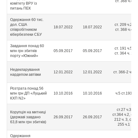
ст. 368 ч.4
комітету ВРУ із
питань ПЕК
Одержання 60 тис.
дол. США
ст. 209 ч.2,
18.07.2022
18.07.2022
співробітником
ст. 368 ч.4
кібербезпеки СБУ
Завдання понад 60
ст. 191 ч.5,
млн грн збитків
05.09.2017
05.09.2017
ст. 364 ч. 2
порту «Южний»
Недекларування
12.01.2022
12.01.2022
ст. 366-2 ч.1
нардепом автівки
Розтрата понад 56
млн грн ДП «Луцький
10.10.2016
10.10.2016
ч.5 ст.191
КХП N2»
ст.27 ч.3
Корупція на митниці
ст.364 ч.2, ст.
(державі завдано
26.09.2017
26.09.2017
212 ч. 3, ст.
63,8 млн грн збитків)
255 ч.1
Одержання