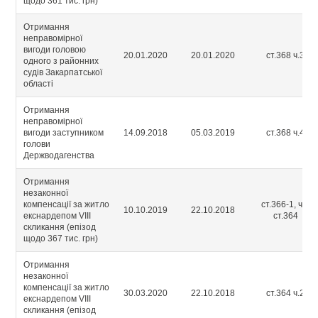
щодо 361 тис. грн)
Отримання
неправомірної
вигоди головою
20.01.2020
20.01.2020
ст.368 ч.3
одного з районних
судів Закарпатської
області
Отримання
неправомірної
вигоди заступником
14.09.2018
05.03.2019
ст.368 ч.4
голови
Держводагенства
Отримання
незаконної
компенсації за житло
ст.366-1, ч.2
10.10.2019
22.10.2018
екснардепом VIIІ
ст.364
скликання (епізод
щодо 367 тис. грн)
Отримання
незаконної
компенсації за житло
30.03.2020
22.10.2018
ст.364 ч.2
екснардепом VIIІ
скликання (епізод