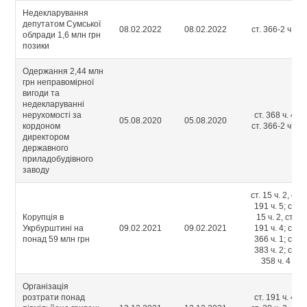
Недекларування
депутатом Сумської
08.02.2022
08.02.2022
ст. 366-2 ч. 1
облради 1,6 млн грн
позики
Одержання 2,44 млн
грн неправомірної
вигоди та
недекларуванні
нерухомості за
ст. 368 ч. 4;
05.08.2020
05.08.2020
кордоном
ст. 366-2 ч. 1
директором
державного
приладобудівного
заводу
ст. 15 ч. 2, ст.
191 ч. 5; ст.
Корупція в
15 ч. 2, ст.
Укрбурштині на
09.02.2021
09.02.2021
191 ч. 4; ст.
понад 59 млн грн
366 ч. 1; ст.
383 ч. 2; ст.
358 ч. 4
Організація
розтрати понад
ст. 191 ч. 4;