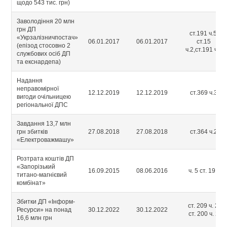
щодо 543 тис. грн)
Заволодіння 20 млн
грн ДП
ст.191 ч.5;
«Укрзалізничпостач»
06.01.2017
06.01.2017
ст.15
(епізод стосовно 2
ч.2,ст.191 ч.5
службових осіб ДП
та екснардепа)
Надання
неправомірної
12.12.2019
12.12.2019
ст.369 ч.3
вигоди очільницею
регіональної ДПС
Завдання 13,7 млн
грн збитків
27.08.2018
27.08.2018
ст.364 ч.2
«Електроважмашу»
Розтрата коштів ДП
«Запорізький
16.09.2015
08.06.2016
ч. 5 ст. 191
титано-магнієвий
комбінат»
Збитки ДП «Інформ-
ст. 209 ч. 2;
Ресурси» на понад
30.12.2022
30.12.2022
ст. 200 ч. 2
16,6 млн грн