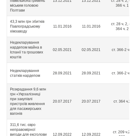
півмільйона гривень
13.12.2021
13.12.2021
ст. 28 ч. 2, ст.
міським головою
366 ч. 1
Полтави
43,3 млн грн збитків
ст. 28 ч. 2, ст.
Павлоградському
11.01.2016
11.01.2016
364 ч. 2
хімзаводу
Недекларування
нардепом майна в
02.05.2021
02.05.2021
ст. 366-2 ч.1
Іспанії та грошових
коштів
Недекларування
28.09.2021
28.09.2021
ст. 366-2 ч.1
статків нардепом
Розкрадання 9,6 млн
грн «Укрзалізниці
при закупівлі
20.07.2017
20.07.2017
ст. 364 ч.2
пристроїв живлення
для пасажирських
вагонів
311,6 тис. євро
неправомірної
ст. 209 ч.2,
вигоди для ексголови
12.09.2022
12.09.2022