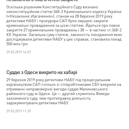
Оскільки рішенням Конституційного Суду визнано
неконституційною статтю 368-2 Кримінального кодексу України
(«Незаконне збагачення»), станом на 28 березня 2019 року
детективи НАБУ і прокурори САП були змушені закрити
кримінальні провадження за цією статтею. Йдеться про повне
закриття 27 кримінальних проваджень і 38 — в частині ст.368-2
КК України. Загальна суму статків, законність походження яких
досліджували детективи НАБУ у цих справах, становила понад
500 млн грн.
29.03.2019 16:07
Суддю з Одеси викрито на хабарі
29 березня 2019 року детективи НАБУ під процесуальним
керівництвом САП спільно зі співробітниками СБУ викрили на
отриманні неправомірної вигоди суддю Малиновського
районного суду м.Одеси. Це — другий служитель Феміди
зазначеного суду, чию протиправну діяльність
задокументували детективи НАБУ.
29.03.2019 11:39