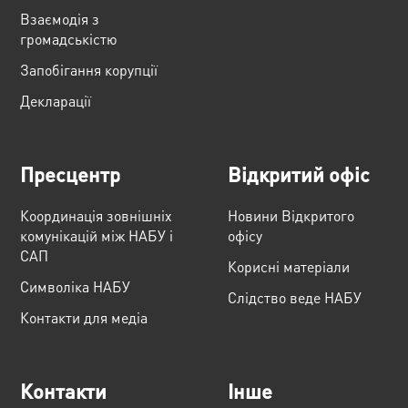
Взаємодія з
громадськістю
Запобігання корупції
Декларації
Пресцентр
Відкритий офіс
Координація зовнішніх
Новини Відкритого
комунікацій між НАБУ і
офісу
САП
Корисні матеріали
Cимволіка НАБУ
Слідство веде НАБУ
Контакти для медіа
Контакти
Інше