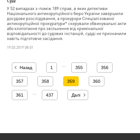
У 52 випадках з-поміж 189 справ, в яких детективи
Національного антикорупційного бюро України завершили
досудове розслідування, а прокурори Спеціалізованої
антикорупційної прокуратури* скерували обвинувальні акти
або клопотання про звільнення від кримінальної
відповідальності до судових інстанцій, судді не призначили
навіть підготовче засідання.
19.03.2019 08:01
…
Назад
1
355
356
357
358
359
360
…
361
437
Далі