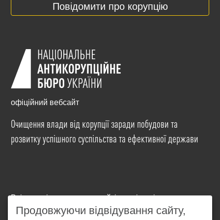
Повідомити про корупцію
офіційний вебсайт
Очищення влади від корупції заради побудови та
розвитку успішного суспільства та ефективної держави
Всі матеріали на цьому сайті розміщені на умовах
ліцензії
Creative Commons Attribution-NonCommercial-
Продовжуючи відвідування сайту,
NoDerivatives 4.0 International
. Використання будь-