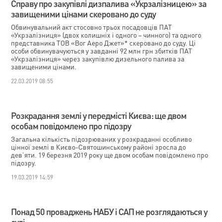
Справу про закупівлі дизпалива «Укрзалізницею» за
завищеними цінами скеровано до суду
Обвинувальний акт стосовно трьох посадовців ПАТ
«Укрзалізниця» (двох колишніх і одного – чинного) та одного
представника ТОВ «Вог Аеро Джет»* скеровано до суду. Ці
особи обвинувачуються у завданні 92 млн грн збитків ПАТ
«Укрзалізниця» через закупівлю дизельного палива за
завищеними цінами.
22.03.2019 08:55
Розкрадання землі у передмісті Києва: ще двом
особам повідомлено про підозру
Загальна кількість підозрюваних у розкраданні особливо
цінної землі в Києво-Святошинському районі зросла до
дев’яти. 19 березня 2019 року ще двом особам повідомлено про
підозру.
19.03.2019 14:59
Понад 50 проваджень НАБУ і САП не розглядаються у
суді