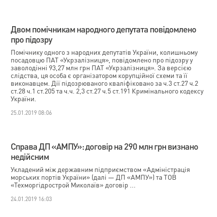
Двом помічникам народного депутата повідомлено
про підозру
Помічнику одного з народних депутатів України, колишньому
посадовцю ПАТ «Укрзалізниця», повідомлено про підозру у
заволодінні 93,27 млн грн ПАТ «Укрзалізниця». За версією
слідства, ця особа є організатором корупційної схеми та її
виконавцем. Дії підозрюваного кваліфіковано за ч.3 ст.27 ч.2
ст.28 ч.1 ст.205 та ч.ч. 2,3 ст.27 ч.5 ст.191 Кримінального кодексу
України.
25.01.2019 08:06
Справа ДП «АМПУ»: договір на 290 млн грн визнано
недійсним
Укладений між державним підприємством «Адміністрація
морських портів України» (далі — ДП «АМПУ») та ТОВ
«Техморгідрострой Миколаїв» договір ...
24.01.2019 16:03