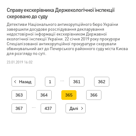
Справу екскерівника Держекологічної інспекції
скеровано до суду
Детективи Національного антикорупційного бюро України
завершили досудове розслідування декларування
недостовірної інформації екскерівником Державної
екологічної інспекції України. 22 січня 2019 року прокурори
Спеціалізованої антикорупційної прокуратури скерували
обвинувальний акт до Печерського районного суду міста Києва
для розгляду по суті.
23.01.2019 16:02
…
Назад
1
361
362
363
364
365
366
…
367
437
Далі