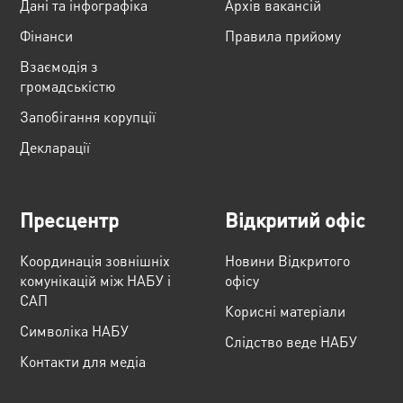
Дані та інфографіка
Архів вакансій
Фінанси
Правила прийому
Взаємодія з
громадськістю
Запобігання корупції
Декларації
Пресцентр
Відкритий офіс
Координація зовнішніх
Новини Відкритого
комунікацій між НАБУ і
офісу
САП
Корисні матеріали
Cимволіка НАБУ
Слідство веде НАБУ
Контакти для медіа