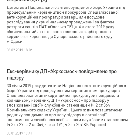
Детективи Національного антикорупційного бюро України під
процесуальним керівництвом прокурорів Спеціалізованої
антикорупційної прокуратури завершили досудове
розслідування у кримінальному провадженні за фактом
розтрати коштів ПАТ «Одеська ТЕЦ». 6 лютого 2019 року
обвинувальний акт стосовно колишнього арбітражного
керуючого скеровано до Суворовського районного суду
м.Одеси.
06.02.2019 18:04
Екс-керівнику ДП «Укркосмос» повідомлено про
підозру
30 січня 2019 року детективи Національного антикорупційного
бюро України під процесуальним керівництвом прокурорів
Спеціалізованої антикорупційної прокуратури повідомили
колишньому керівнику ДП «Укркосмос» про підозру у
зловживанні своїм службовим становищем (ч.2 ст.364
Кримінального кодексу України). Цього ж дня позаштатному
раднику повідомлено про нову підозру в організації
зловживання службовою особою своїм службовим становищем
(ч.3 ст.27, ч.2 ст.364, ч.5 ст.191, ч.3 ст.209 КК України).
30.01.2019 17:41