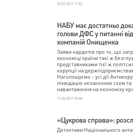
24.03.2017 11:53
НАБУ має достатньо дока
голови ДФС у питанні ві
компаній Онищенка
Заяви нардепів про те, що за
економіці країни такі ж безглу
представниками тієї ж політс
корупції на держпідприємствах
Наголошуємо - усі дії Антикор
ліквідацію незаконних схем т
навантаження на економіку краї
17.03.2017 18:58
«Цукрова справа»: розс
Детективи Національного анти