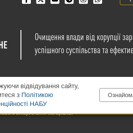
Очищення влади від корупції зар
успішного суспільства та ефекти
уючи відвідування сайту,
мтеся з
Політикою
Ознайом
іщені на умовах ліцензії
Creative Commons Attribution-NonCo
нційності НАБУ
ких матеріалів, розміщених на сайті, дозволяється за умов
ткового використання матеріалів.