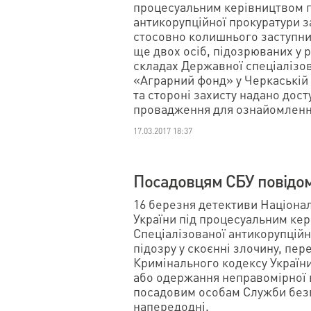
процесуальним керівництвом п
антикорупційної прокуратури 
стосовно колишнього заступник
ще двох осіб, підозрюваних у р
складах Державної спеціалізо
«Аграрний фонд» у Черкаській 
та стороні захисту надано дост
провадження для ознайомленн
17.03.2017 18:37
Посадовцям СБУ повідом
16 березня детективи Націона
України під процесуальним ке
Спеціалізованої антикорупційн
підозру у скоєнні злочину, пере
Кримінального кодексу України
або одержання неправомірної
посадовим особам Служби безп
напередодні.