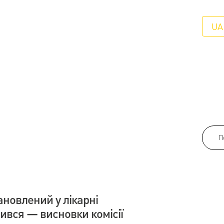
UA
ановлений у лікарні
ився — висновки комісії