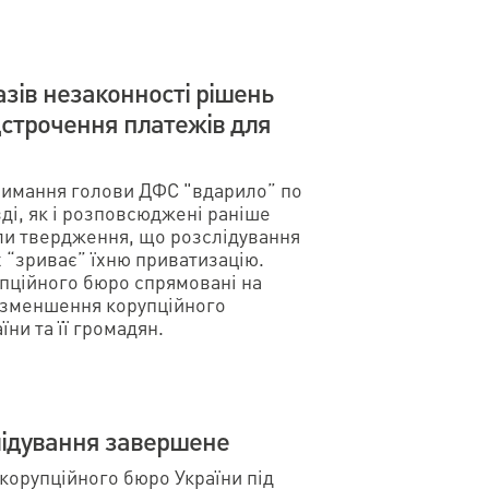
зів незаконності рішень
дстрочення платежів для
тримання голови ДФС "вдарило” по
зді, як і розповсюджені раніше
или твердження, що розслідування
 “зриває” їхню приватизацію.
упційного бюро спрямовані на
а зменшення корупційного
ни та її громадян.
лідування завершене
корупційного бюро України під