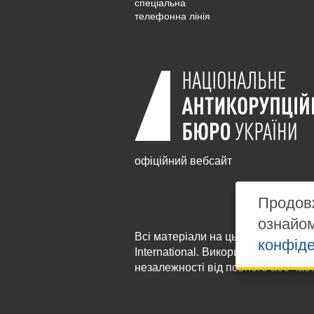
cпеціальна
телефонна лінія
офіційний вебсайт
Продовж
ознайо
Всі матеріали на цьому сайті розм
конфіде
International
. Використання будь-я
незалежності від повного або час