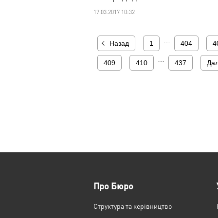
17.03.2017 10:32
…
Назад
1
404
4
…
409
410
437
Дал
Про Бюро
Структура та керівництво