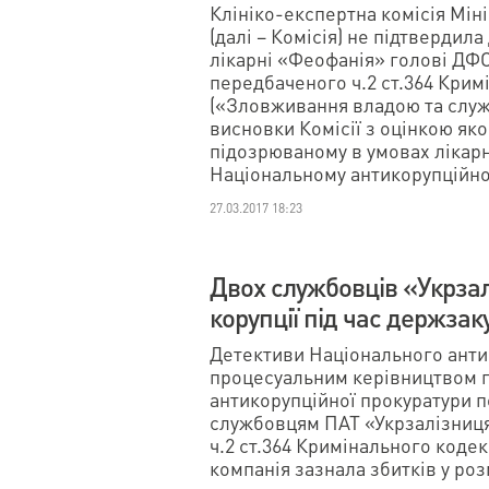
Клініко-експертна комісія Мін
(далі – Комісія) не підтвердила
лікарні «Феофанія» голові ДФС
передбаченого ч.2 ст.364 Крим
(«Зловживання владою та служ
висновки Комісії з оцінкою як
підозрюваному в умовах лікар
Національному антикорупційно
27.03.2017 18:23
Двох службовців «Укрзал
корупції під час держзак
Детективи Національного анти
процесуальним керівництвом п
антикорупційної прокуратури 
службовцям ПАТ «Укрзалізниця
ч.2 ст.364 Кримінального коде
компанія зазнала збитків у роз