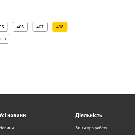
05
406
407
408
і
Усі новини
Діяльність
Новини
Звіти про роботу