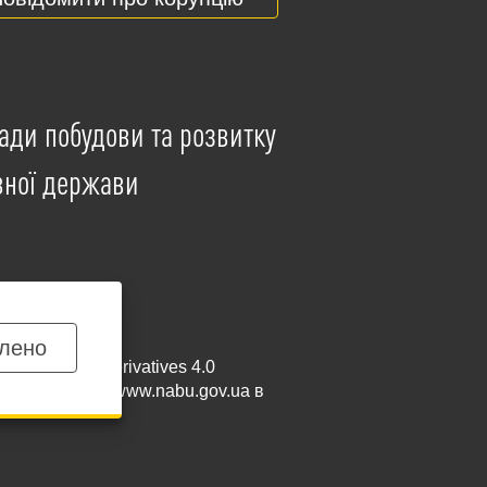
ади побудови та розвитку
вної держави
лено
mmercial-NoDerivatives 4.0
и посилання на
www.nabu.gov.ua
в