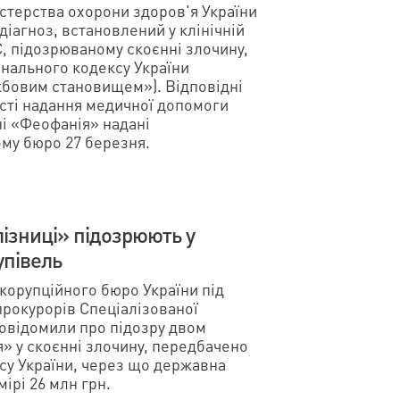
істерства охорони здоров'я України
 діагноз, встановлений у клінічній
, підозрюваному скоєнні злочину,
інального кодексу України
бовим становищем»). Відповідні
ості надання медичної допомоги
ні «Феофанія» надані
му бюро 27 березня.
ізниці» підозрюють у
упівель
корупційного бюро України під
рокурорів Спеціалізованої
повідомили про підозру двом
» у скоєнні злочину, передбачено
ксу України, через що державна
мірі 26 млн грн.