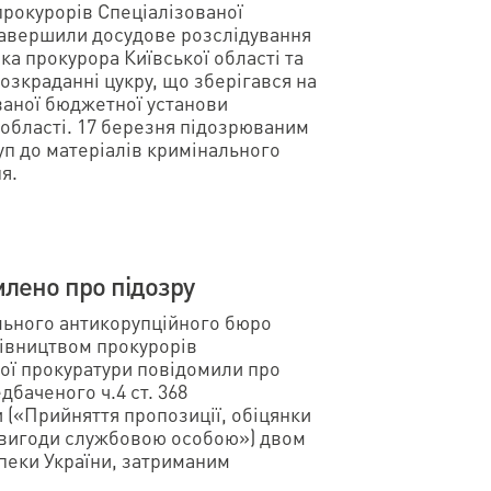
рокурорів Спеціалізованої
завершили досудове розслідування
а прокурора Київської області та
озкраданні цукру, що зберігався на
ваної бюджетної установи
області. 17 березня підозрюваним
уп до матеріалів кримінального
я.
лено про підозру
льного антикорупційного бюро
рівництвом прокурорів
ої прокуратури повідомили про
дбаченого ч.4 ст. 368
 («Прийняття пропозиції, обіцянки
 вигоди службовою особою») двом
еки України, затриманим