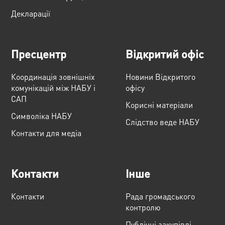
Декларації
Пресцентр
Відкритий офіс
Координація зовнішніх
Новини Відкритого
комунікацій між НАБУ і
офісу
САП
Корисні матеріали
Cимволіка НАБУ
Слідство веде НАБУ
Контакти для медіа
Контакти
Інше
Контакти
Рада громадського
контролю
Публічні закупівлі