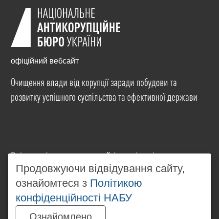
офіційний вебсайт
Очищення влади від корупції заради побудови та
розвитку успішного суспільства та ефективної держави
Всі матеріали на цьому сайті розміщені на умовах
ліцензії
Creative Commons Attribution-NonCommercial-
Продовжуючи відвідування сайту,
NoDerivatives 4.0 International
. Використання будь-
ознайомтеся з
Політикою
яких матеріалів, розміщених на сайті, дозволяється
конфіденційності НАБУ
за умови посилання на
www.nabu.gov.ua
в
незалежності від повного або часткового
Ознайомлено