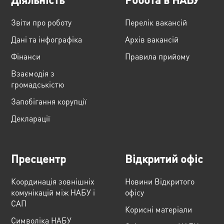
Звіти про роботу
Перелік вакансій
Дані та інфографіка
Архів вакансій
Фінанси
Правила прийому
Взаємодія з
громадськістю
Запобігання корупції
Декларації
Пресцентр
Відкритий офіс
Координація зовнішніх
Новини Відкритого
комунікацій між НАБУ і
офісу
САП
Корисні матеріали
Cимволіка НАБУ