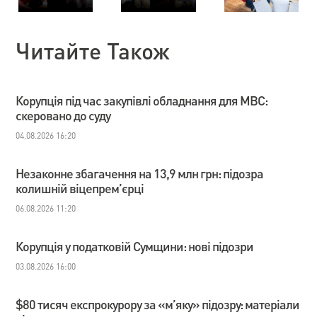
Читайте Також
Корупція під час закупівлі обладнання для МВС:
скеровано до суду
04.08.2026 16:20
Незаконне збагачення на 13,9 млн грн: підозра
колишній віцепрем’єрці
06.08.2026 11:20
Корупція у податковій Сумщини: нові підозри
03.08.2026 16:00
$80 тисяч експрокурору за «м’яку» підозру: матеріали