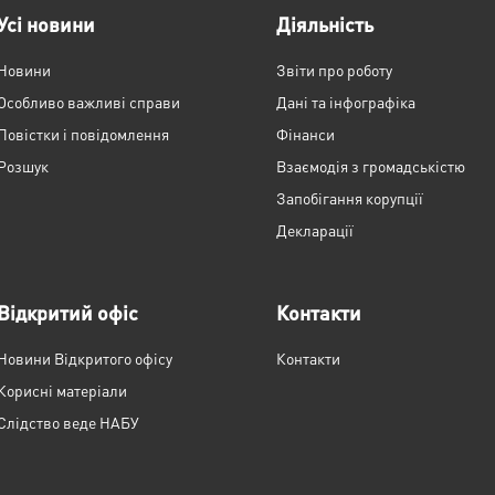
Усі новини
Діяльність
Новини
Звіти про роботу
Особливо важливі справи
Дані та інфографіка
Повістки і повідомлення
Фінанси
Розшук
Взаємодія з громадськістю
Запобігання корупції
Декларації
Відкритий офіс
Контакти
Новини Відкритого офісу
Контакти
Корисні матеріали
Слідство веде НАБУ