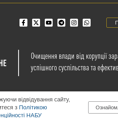
П
Очищення влади від корупції зар
успішного суспільства та ефекти
уючи відвідування сайту,
мтеся з
Політикою
Ознайом
іщені на умовах ліцензії
Creative Commons Attribution-NonCo
нційності НАБУ
ких матеріалів, розміщених на сайті, дозволяється за умов