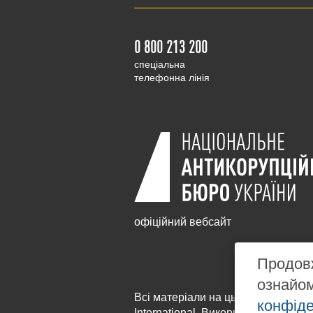
0 800 213 200
cпеціальна
телефонна лінія
офіційний вебсайт
Продовж
ознайо
Всі матеріали на цьому сайті розм
конфіде
International
. Використання будь-я