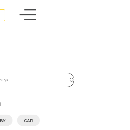
и
БУ
САП