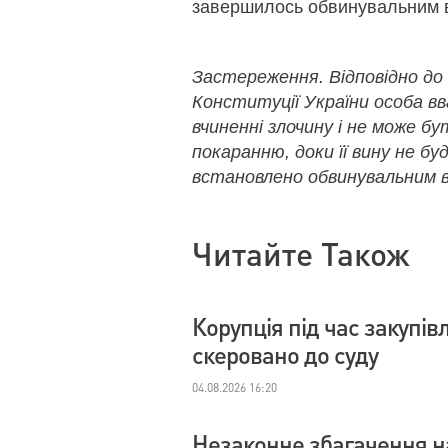
завершилось обвинувальним 
Застереження. Відповідно до
Конституції України особа в
вчиненні злочину і не може б
покаранню, доки її вину не бу
встановлено обвинувальним в
Читайте Також
Корупція під час закупі
скеровано до суду
04.08.2026 16:20
Незаконне збагачення на