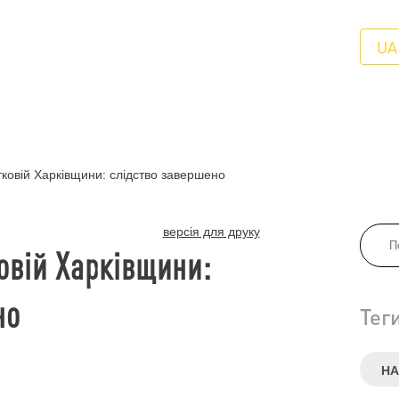
UA
ковій Харківщини: слідство завершено
версія для друку
овій Харківщини:
но
Тег
НА