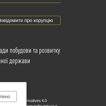
овідомити про корупцію
ади побудови та розвитку
вної держави
лено
mmercial-NoDerivatives 4.0
и посилання на
www.nabu.gov.ua
в