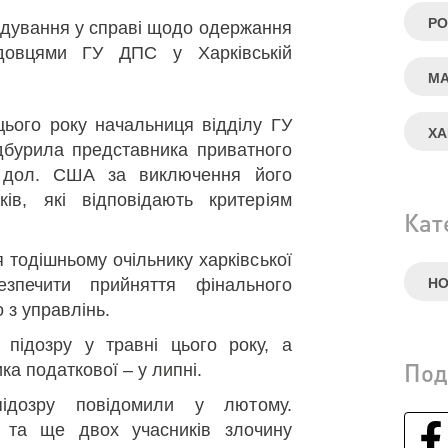
РО
дування у справі щодо одержання
адовцями ГУ ДПС у Харківській
МА
цього року начальниця відділу ГУ
ХА
ідбурила представника приватного
. дол. США за виключення його
ків, які відповідають критеріям
Кат
 тодішньому очільнику харківської
езпечити прийняття фінального
Н
 з управлінь.
підозру у травні цього року, а
Под
ка податкової – у липні.
підозру повідомили у лютому.
ї та ще двох учасників злочину