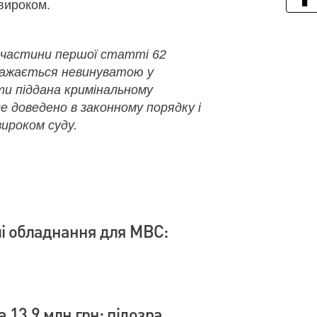
вироком.
 частини першої статті 62
важається невинуватою у
ути піддана кримінальному
де доведено в законному порядку і
ироком суду.
влі обладнання для МВС:
 13,9 млн грн: підозра