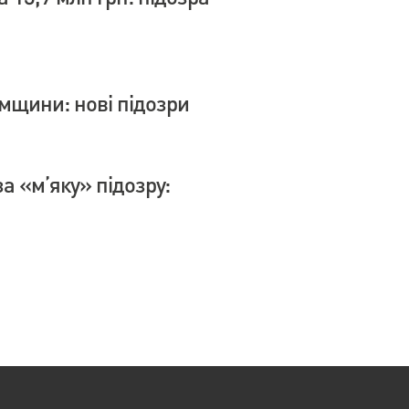
умщини: нові підозри
а «м’яку» підозру: