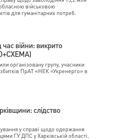
 обласною військовою
ктів для гуманітарних потреб.
д час війни: викрито
ТО+СХЕМА)
или організовану групу, учасники
 збитків ПрАТ «НЕК «Укренерго» в
арківщини: слідство
ування у справі щодо одержання
ями ГУ ДПС у Харківській області.