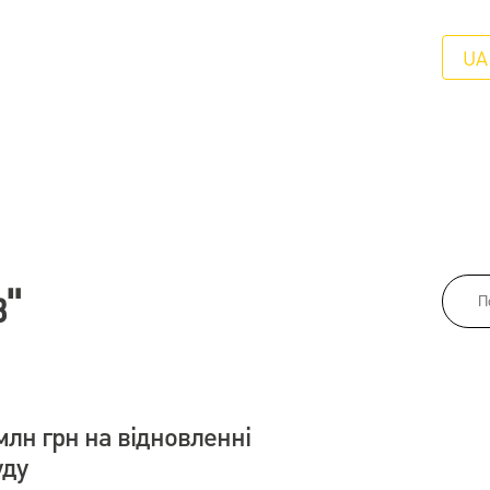
UA
в"
лн грн на відновленні
уду