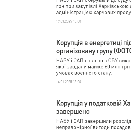
грн при закупівлі Харківською
адміністрацією харчових проду
19.03.2025 18:00
Корупція в енергетиці пі
організовану групу (ФО
НАБУ і САП спільно з СБУ викр
якої завдали майже 60 млн грн
умовах воєнного стану.
14.01.2025 13:00
Корупція у податковій Х
завершено
НАБУ і САП завершили розслід
неправомірної вигоди посадовц