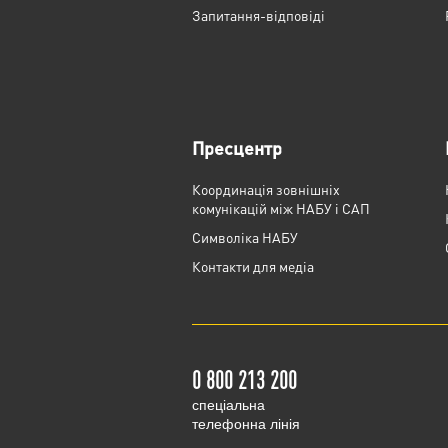
Запитання-відповіді
Пресцентр
Координація зовнішніх
комунікацій між НАБУ і САП
Cимволіка НАБУ
Контакти для медіа
0 800 213 200
cпеціальна
телефонна лінія