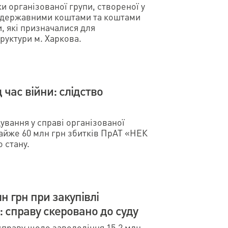
и організованої групи, створеної у
я державними коштами та коштами
, які призначалися для
руктури м. Харкова.
 час війни: слідство
вання у справі організованої
майже 60 млн грн збитків ПрАТ «НЕК
 стану.
н грн при закупівлі
: справу скеровано до суду
справу щодо заволодіння 15,2 млн