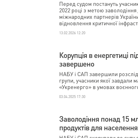
Перед судом постануть учасник
2022 році з метою заволодінн
міжнародних партнерів України
відновлення критичної інфраст
13.02.2026 12:20
Корупція в енергетиці під
завершено
НАБУ і САП завершили розсліду
групи, учасники якої завдали 
«Укренерго» в умовах воєнного
03.04.2025 17:30
Заволодіння понад 15 мл
продуктів для населення
НАБУ і САП скерували до суду 