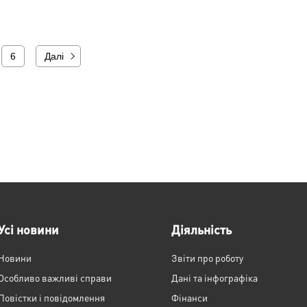
6
Далі
Усі новини
Діяльність
Новини
Звіти про роботу
Особливо важливі справи
Дані та інфографіка
Повістки і повідомлення
Фінанси