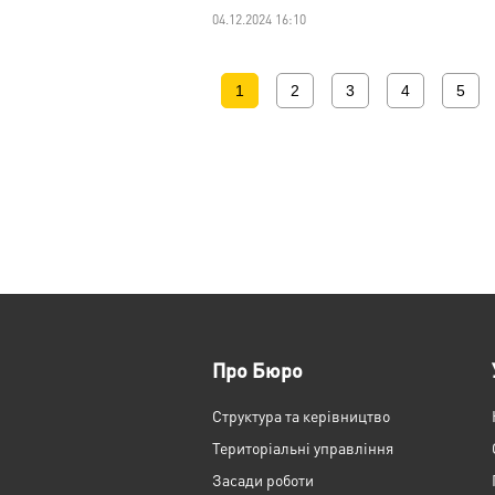
04.12.2024 16:10
1
2
3
4
5
Про Бюро
Структура та керівництво
Територіальні управління
Засади роботи