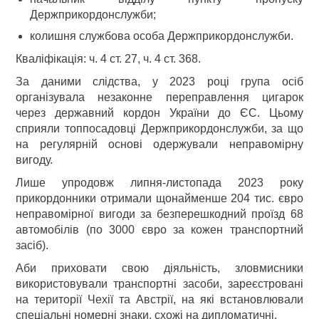
Держприкордонслужби;
колишня службова особа Держприкордонслужби.
Кваліфікація: ч. 4 ст. 27, ч. 4 ст. 368.
За даними слідства, у 2023 році група осіб
організувала незаконне переправлення цигарок
через державний кордон України до ЄС. Цьому
сприяли топпосадовці Держприкордонслужби, за що
на регулярній основі одержували неправомірну
вигоду.
Лише упродовж липня-листопада 2023 року
прикордонники отримали щонайменше 204 тис. євро
неправомірної вигоди за безперешкодний проїзд 68
автомобілів (по 3000 євро за кожен транспортний
засіб).
Аби приховати свою діяльність, зловмисники
використовували транспортні засоби, зареєстровані
на території Чехії та Австрії, на які встановлювали
спеціальні номерні знаки, схожі на дипломатичні.