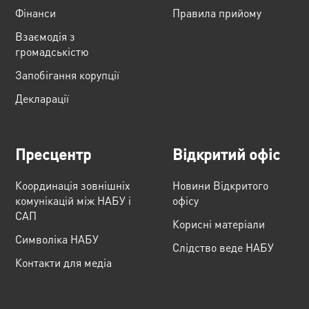
Фінанси
Правила прийому
Взаємодія з
громадськістю
Запобігання корупції
Декларації
Пресцентр
Відкритий офіс
Координація зовнішніх
Новини Відкритого
комунікацій між НАБУ і
офісу
САП
Корисні матеріали
Cимволіка НАБУ
Слідство веде НАБУ
Контакти для медіа