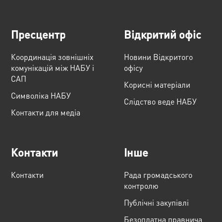
Пресцентр
Відкритий офіс
Координація зовнішніх
Новини Відкритого
комунікацій між НАБУ і
офісу
САП
Корисні матеріали
Cимволіка НАБУ
Слідство веде НАБУ
Контакти для медіа
Контакти
Інше
Контакти
Рада громадського
контролю
Публічні закупівлі
Безоплатна правнича