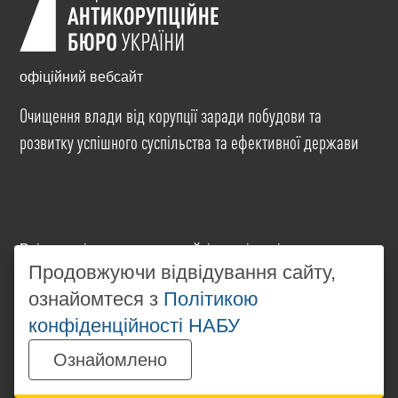
офіційний вебсайт
Очищення влади від корупції заради побудови та
розвитку успішного суспільства та ефективної держави
Всі матеріали на цьому сайті розміщені на умовах
Продовжуючи відвідування сайту,
ліцензії
Creative Commons Attribution-NonCommercial-
NoDerivatives 4.0 International
. Використання будь-
ознайомтеся з
Політикою
яких матеріалів, розміщених на сайті, дозволяється
конфіденційності НАБУ
за умови посилання на
www.nabu.gov.ua
в
незалежності від повного або часткового
Ознайомлено
використання матеріалів.