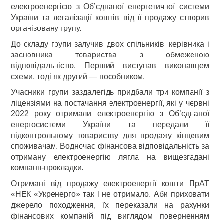
електроенергією з Об’єднаної енергетичної системи
України та легалізації коштів від її продажу створив
організовану групу.
До складу групи залучив двох спільників: керівника і
засновника товариства з обмеженою
відповідальністю. Перший виступав виконавцем
схеми, тоді як другий — пособником.
Учасники групи заздалегідь придбали три компанії з
ліцензіями на постачання електроенергії, які у червні
2022 року отримали електроенергію з Об’єднаної
енергосистеми України та передали її
підконтрольному товариству для продажу кінцевим
споживачам. Водночас фінансова відповідальність за
отриману електроенергію лягла на вищезгадані
компанії-прокладки.
Отримані від продажу електроенергії кошти ПрАТ
«НЕК «Укренерго» так і не отримало. Аби приховати
джерело походження, їх переказали на рахунки
фінансових компаній під виглядом поверненням