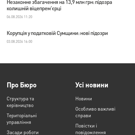
Незаконне збагачення на 13,9 млн грн: підозра
колишній віцепрем’єрці
06.08.2026 11:20
Корупція у податковій Сумщини: нові підозри
03.08.2026 16:00
Про Бюро
Усі новини
Структура та
Новини
керівництво
Особливо важливі
Територіальні
справи
управління
Повістки і
Засади роботи
повідомлення