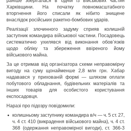
раніше зберігалася в одній із військових частин
Харківщини. На початку повномасштабного
вторгнення його списали як нібито знищене
внаслідок російських ракетно-бомбових ударів.
Реалізації злочинного задуму сприяв колишній
заступник командира військової частини. Посадовець
систематично ухилявся від виконання обов’язків
щодо обліку та збереження ввіреного йому
військового майна.
За це отримав від організатора схеми неправомірну
вигоду на суму щонайменше 2,8 млн грн. Хабар
надавався у прихованій формі — шляхом оплати
побутового обладнання, будівельних матеріалів та
інших товарів для особистого користування
експосадовця.
Наразі про підозру повідомили:
колишньому заступнику командира в/ч — ч. 5 ст. 27,
ч. 4 ст. 410 (викрадення військового майна), ч. 4 ст.
368 (одержання неправомірної вигоди), ст. 366-3