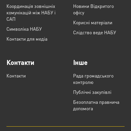
Координація зовнішніх
Новини Відкритого
комунікацій між НАБУ і
офісу
САП
Корисні матеріали
Cимволіка НАБУ
Слідство веде НАБУ
Контакти для медіа
Контакти
Інше
Контакти
Рада громадського
контролю
Публічні закупівлі
Безоплатна правнича
допомога