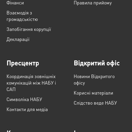
Фінанси
Правила прийому
Взаємодія з
громадськістю
Запобігання корупції
Декларації
Пресцентр
Відкритий офіс
Координація зовнішніх
Новини Відкритого
комунікацій між НАБУ і
офісу
САП
Корисні матеріали
Cимволіка НАБУ
Слідство веде НАБУ
Контакти для медіа