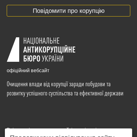
Повідомити про корупцію
офіційний вебсайт
Очищення влади від корупції заради побудови та
розвитку успішного суспільства та ефективної держави
Всі матеріали на цьому сайті розміщені на умовах
ліцензії
Creative Commons Attribution-NonCommercial-