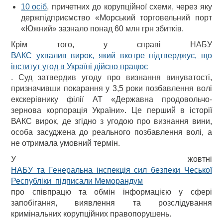
10 осіб
, причетних до корупційної схеми, через яку
держпідприємство «Морський торговельний порт
«Южний» зазнало понад 60 млн грн збитків.
Крім того, у справі НАБУ
ВАКС ухвалив вирок, який вкотре підтверджує, що
інститут угод в Україні дійсно працює
. Суд затвердив угоду про визнання винуватості,
призначивши покарання у 3,5 роки позбавлення волі
екскерівнику філії АТ «Державна продовольчо-
зернова корпорація України». Це перший в історії
ВАКС вирок, де згідно з угодою про визнання вини,
особа засуджена до реального позбавлення волі, а
не отримала умовний термін.
У жовтні
НАБУ та Генеральна інспекція сил безпеки Чеської
Республіки підписали Меморандум
про співпрацю та обмін інформацією у сфері
запобігання, виявлення та розслідування
кримінальних корупційних правопорушень.