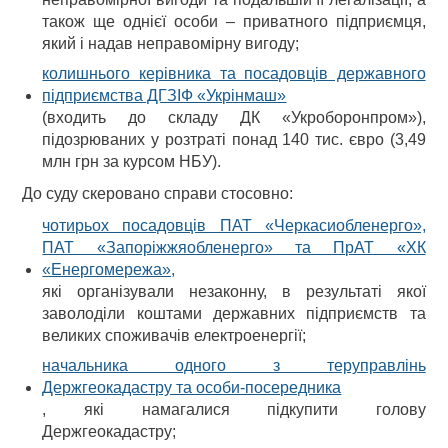
також ще однієї особи – приватного підприємця,
який і надав неправомірну вигоду;
колишнього керівника та посадовців державного
підприємства ДГЗІФ «Укрінмаш»
(входить до складу ДК «Укроборонпром»),
підозрюваних у розтраті понад 140 тис. євро (3,49
млн грн за курсом НБУ).
До суду скеровано справи стосовно:
чотирьох посадовців ПАТ «Черкасиобленерго»,
ПАТ «Запоріжжяобленерго» та ПрАТ «ХК
«Енергомережа»,
які організували незаконну, в результаті якої
заволоділи коштами державних підприємств та
великих споживачів електроенергії;
начальника одного з теруправлінь
Держгеокадастру та особи-посередника
, які намагалися підкупити голову
Держгеокадастру;