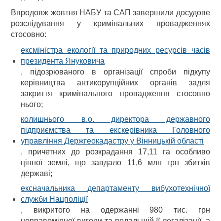
Впродовж жовтня НАБУ та САП завершили досудове
розслідування у кримінальних провадженнях
стосовно:
ексміністра екології та природних ресурсів часів
президента Януковича
, підозрюваного в організації спроби підкупу
керівництва антикорупційних органів задля
закриття кримінального провадження стосовно
нього;
колишнього в.о. директора державного
підприємства та екскерівника Головного
управління Держгеокадастру у Вінницькій області
, причетних до розкрадання 17,11 га особливо
цінної землі, що завдало 11,6 млн грн збитків
державі;
ексначальника департаменту вибухотехнічної
служби Нацполіції
, викритого на одержанні 980 тис. грн
неправомірної вигоди та подальшій її легалізації, а