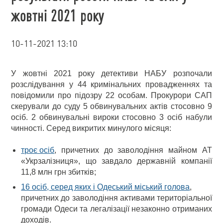
жовтні 2021 року
10-11-2021 13:10
У жовтні 2021 року детективи НАБУ розпочали
розслідування у 44 кримінальних провадженнях та
повідомили про підозру 22 особам. Прокурори САП
скерували до суду 5 обвинувальних актів стосовно 9
осіб. 2 обвинувальні вироки стосовно 3 осіб набули
чинності. Серед викритих минулого місяця:
троє осіб
, причетних до заволодіння майном АТ
«Укрзалізниця», що завдало державній компанії
11,8 млн грн збитків;
16 осіб, серед яких і Одеський міський голова
,
причетних до заволодіння активами територіальної
громади Одеси та легалізації незаконно отриманих
доходів.