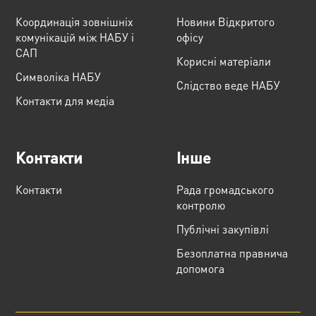
Координація зовнішніх
Новини Відкритого
комунікацій між НАБУ і
офісу
САП
Корисні матеріали
Cимволіка НАБУ
Слідство веде НАБУ
Контакти для медіа
Контакти
Інше
Контакти
Рада громадського
контролю
Публічні закупівлі
Безоплатна правнича
допомога