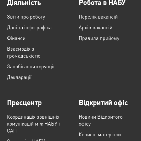
Діяльність
Робота в НАБУ
Звіти про роботу
Перелік вакансій
Дані та інфографіка
Архів вакансій
Фінанси
Правила прийому
Взаємодія з
громадськістю
Запобігання корупції
Декларації
Пресцентр
Відкритий офіс
Координація зовнішніх
Новини Відкритого
комунікацій між НАБУ і
офісу
САП
Корисні матеріали