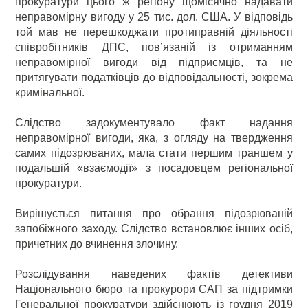
прокуратури цього ж регіону щомісячно надавати
неправомірну вигоду у 25 тис. дол. США. У відповідь
той мав не перешкоджати протиправній діяльності
співробітників ДПС, пов’язаній із отриманням
неправомірної вигоди від підприємців, та не
притягувати податківців до відповідальності, зокрема
кримінальної.
Слідство задокументувало факт надання
неправомірної вигоди, яка, з огляду на твердження
самих підозрюваних, мала стати першим траншем у
подальшій «взаємодії» з посадовцем регіональної
прокуратури.
Вирішується питання про обрання підозрюваній
запобіжного заходу. Слідство встановлює інших осіб,
причетних до вчинення злочину.
Розслідування наведених фактів детективи
Національного бюро та прокурори САП за підтримки
Генеральної прокуратури здійснюють із грудня 2019