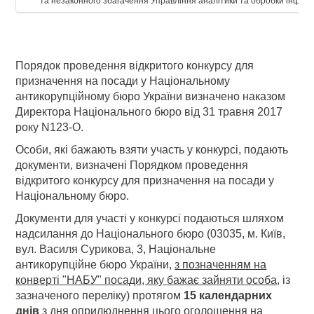
та незаконного збагачення Управління аналітики та обробки інформ
Порядок проведення відкритого конкурсу для
призначення на посади у Національному
антикорупційному бюро України визначено наказом
Директора Національного бюро від 31 травня 2017
року N123-О.
Особи, які бажають взяти участь у конкурсі, подають
документи, визначені Порядком проведення
відкритого конкурсу для призначення на посади у
Національному бюро.
Документи для участі у конкурсі подаються шляхом
надсилання до Національного бюро (03035, м. Київ,
вул. Василя Сурикова, 3, Національне
антикорупційне бюро України,
з позначенням на
конверті "НАБУ" посади, яку бажає зайняти особа
, із
зазначеного переліку) протягом
15 календарних
днів
з дня оприлюднення цього оголошення на