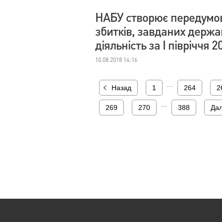
НАБУ створює передумо
збитків, завданих держа
діяльність за І півріччя 2
10.08.2018 14:16
…
Назад
1
264
2
…
269
270
388
Дал