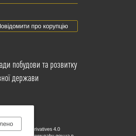
овідомити про корупцію
ади побудови та розвитку
вної держави
лено
mmercial-NoDerivatives 4.0
и посилання на
www.nabu.gov.ua
в