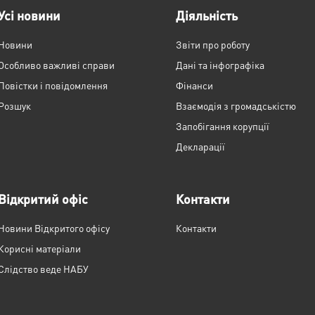
Усі новини
Діяльність
Новини
Звіти про роботу
Особливо важливі справи
Дані та інфографіка
Повістки і повідомлення
Фінанси
Розшук
Взаємодія з громадськістю
Запобігання корупції
Декларації
Відкритий офіс
Контакти
Новини Відкритого офісу
Контакти
Корисні матеріали
Слідство веде НАБУ