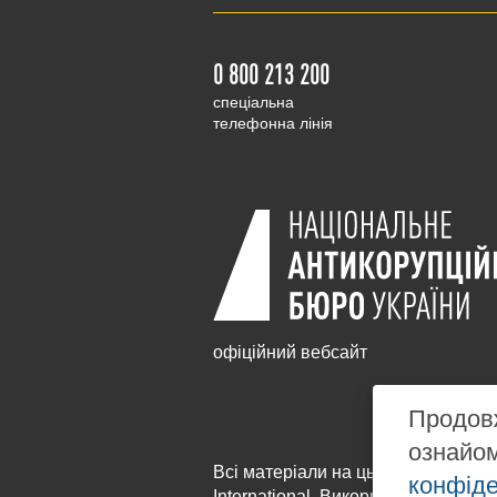
0 800 213 200
cпеціальна
телефонна лінія
офіційний вебсайт
Продовж
ознайо
Всі матеріали на цьому сайті розм
конфіде
International
. Використання будь-я