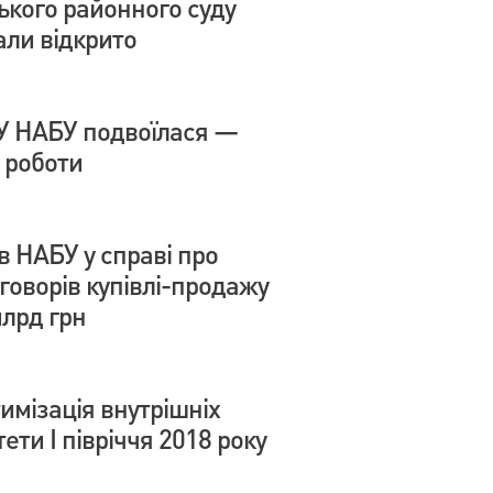
ького районного суду
іали відкрито
ТУ НАБУ подвоїлася —
 роботи
 НАБУ у справі про
оворів купівлі-продажу
млрд грн
имізація внутрішніх
ти І півріччя 2018 року