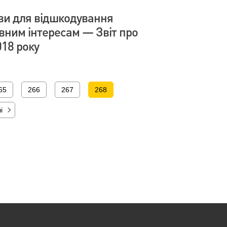
ви для відшкодування
вним інтересам — Звіт про
018 року
65
266
267
268
і