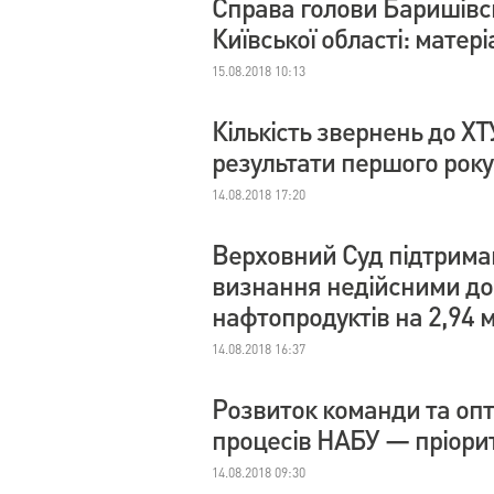
Справа голови Баришівс
Київської області: матер
15.08.2018 10:13
Кількість звернень до Х
результати першого року
14.08.2018 17:20
Верховний Суд підтримав
визнання недійсними дог
нафтопродуктів на 2,94 
14.08.2018 16:37
Розвиток команди та опт
процесів НАБУ — пріорите
14.08.2018 09:30