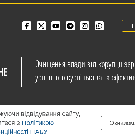
П
Очищення влади від корупції зар
успішного суспільства та ефекти
уючи відвідування сайту,
мтеся з
Політикою
Ознайом
іщені на умовах ліцензії
Creative Commons Attribution-NonCo
нційності НАБУ
ких матеріалів, розміщених на сайті, дозволяється за умов