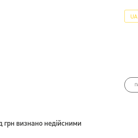
UA
д грн визнано недійсними