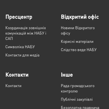
Пресцентр
Відкритий офіс
Координація зовнішніх
Новини Відкритого
комунікацій між НАБУ і
офісу
САП
Корисні матеріали
Cимволіка НАБУ
Слідство веде НАБУ
Контакти для медіа
Контакти
Інше
Контакти
Рада громадського
контролю
Публічні закупівлі
Безоплатна правнича