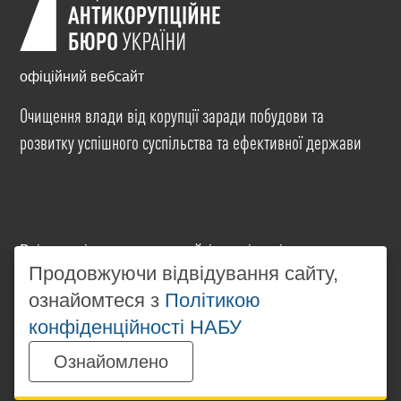
офіційний вебсайт
Очищення влади від корупції заради побудови та
розвитку успішного суспільства та ефективної держави
Всі матеріали на цьому сайті розміщені на умовах
ліцензії
Creative Commons Attribution-NonCommercial-
Продовжуючи відвідування сайту,
NoDerivatives 4.0 International
. Використання будь-
ознайомтеся з
Політикою
яких матеріалів, розміщених на сайті, дозволяється
конфіденційності НАБУ
за умови посилання на
www.nabu.gov.ua
в
незалежності від повного або часткового
Ознайомлено
використання матеріалів.