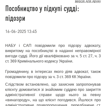
версія для друку
Пособництво у підкупі судді:
підозри
16-06-2025 13:45
НАБУ і САП повідомили про підозру адвокату,
викритому на пособництві в наданні неправомірної
вигоди судді. Його дії кваліфіковано за ч. 5 ст. 27, ч. 3
ст. 369 Кримінального кодексу України.
Громадянину, в інтересах якого діяв адвокат, також
повідомили про підозру за ч. 3 ст. 369 КК України.
Слідством встановлено, що захисник запропонував
клієнту домовитися зі знайомим суддею про закриття
адміністративної справи щодо нього за певну
«винагороду», на що клієнт погодився. Йшлося про
адміністративне правопорушення, передбачене ст.