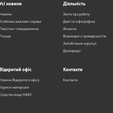
Усі новини
Діяльність
Новини
Звіти про роботу
Особливо важливі справи
Дані та інфографіка
Повістки і повідомлення
Фінанси
Розшук
Взаємодія з громадськістю
Запобігання корупції
Декларації
Відкритий офіс
Контакти
Новини Відкритого офісу
Контакти
Корисні матеріали
Слідство веде НАБУ