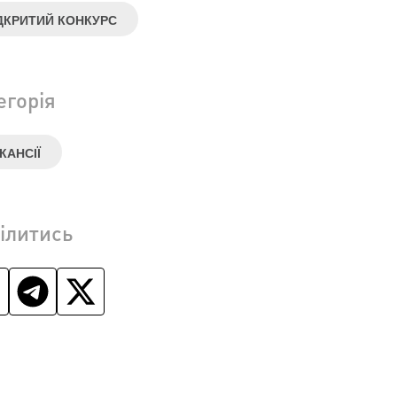
ДКРИТИЙ КОНКУРС
егорія
КАНСІЇ
ілитись