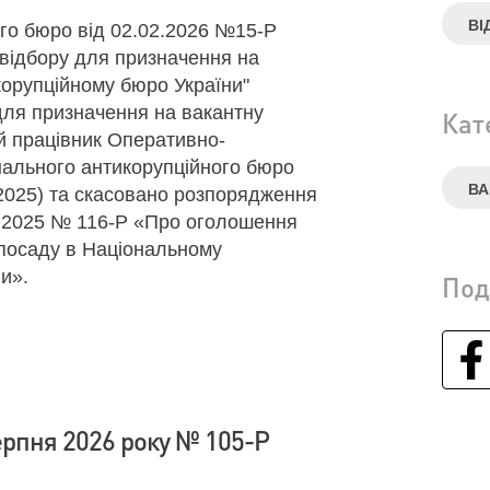
ВІ
о бюро від 02.02.2026 №15-Р
відбору для призначення на
орупційному бюро України"
для призначення на вакантну
Кат
 працівник Оперативно-
нального антикорупційного бюро
ВА
.2025) та скасовано розпорядження
1.2025 № 116-Р «Про оголошення
 посаду в Національному
и».
Под
ерпня 2026 року № 105-Р