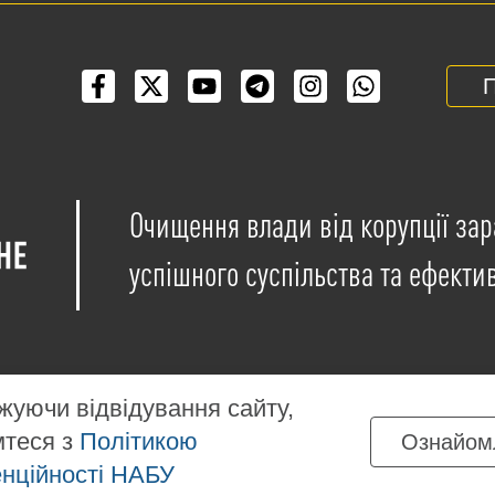
П
Очищення влади від корупції зар
успішного суспільства та ефекти
уючи відвідування сайту,
мтеся з
Політикою
Ознайом
іщені на умовах ліцензії
Creative Commons Attribution-NonCo
нційності НАБУ
ких матеріалів, розміщених на сайті, дозволяється за умов