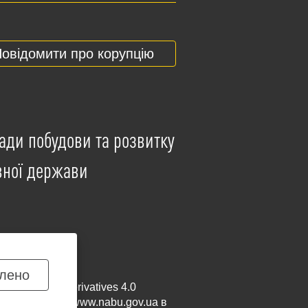
овідомити про корупцію
ади побудови та розвитку
вної держави
лено
mmercial-NoDerivatives 4.0
и посилання на
www.nabu.gov.ua
в