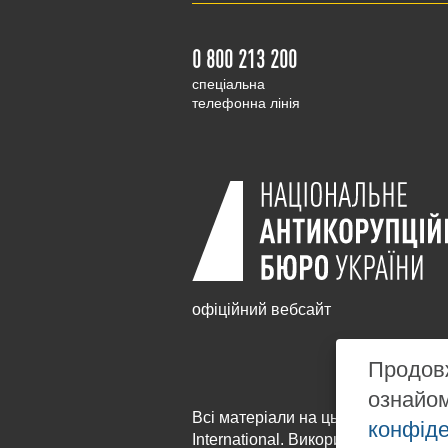
0 800 213 200
cпеціальна
телефонна лінія
офіційний вебсайт
Продовж
ознайо
Всі матеріали на цьому сайті розм
конфіде
International
. Використання будь-я